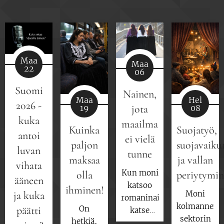
Maa
Maa
22
06
Suomi
Nainen,
Maa
Hel
2026 -
jota
19
08
kuka
maailma
Kuinka
Suojatyö,
antoi
ei vielä
paljon
suojavaiku
luvan
tunne
maksaa
ja vallan
vihata
Kun moni
olla
periytymi
ääneen
katsoo
ihminen!
ja kuka
Moni
romaninaista,
kolmannen
päätti
On
katse
sektorin
hetkiä,
pysähtyy