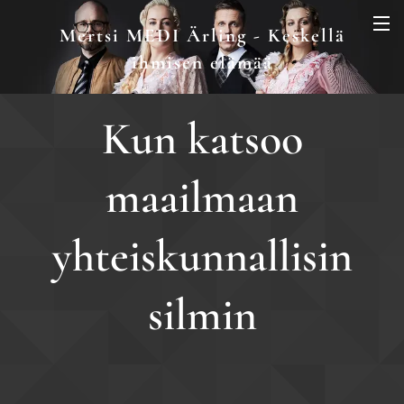
Mertsi MEDI Ärling - Keskellä
ihmisen elämää
Kun katsoo
maailmaan
yhteiskunnallisin
silmin