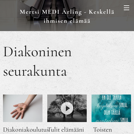
Mertsi MEDI Ärling - Keskellä
ihmisen elämää
Diakoninen
seurakunta
Diakoniakoulutus
Tulit elämääni
Toisten