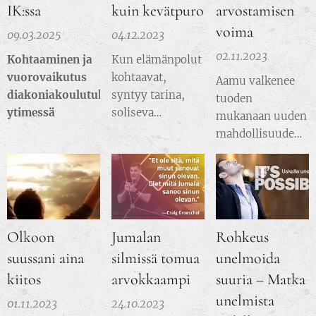
IK:ssa
kuin kevätpuro
arvostamisen
voima
09.03.2025
04.12.2023
02.11.2023
Kohtaaminen ja
Kun elämänpolut
vuorovaikutus
kohtaavat,
Aamu valkenee
diakoniakoulutuksen
syntyy tarina,
tuoden
ytimessä
soliseva
mukanaan uuden
kevätpuro, joka
mahdollisuuden
ylittää ajan ja
kohdata maailma
tilan rajoitteet.
ja sen ihmiset.
Tänään, kun
On hetki
muistelen tuota
pysähtyä ja
tervetullutta
pohtia, miten
Olkoon
Jumalan
Rohkeus
päivää, pohdin
näemme ja
hetkiä, jotka ovat
suussani aina
silmissä tomua
unelmoida
kohtaamme
muovanneet
toiset
kiitos
arvokkaampi
suuria – Matka
elämääni ja
ympärillämme.
unelmista
01.11.2023
24.10.2023
polkuamme sekä
Martin Walshin