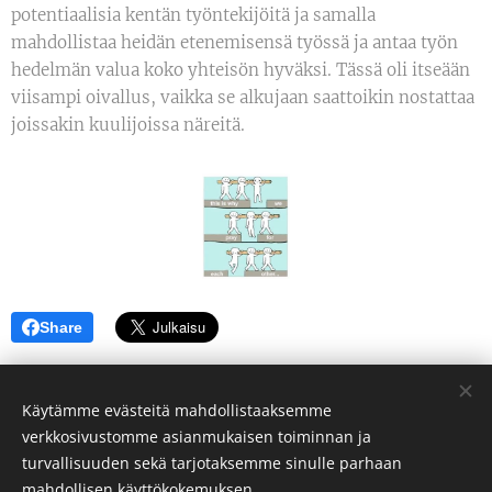
potentiaalisia kentän työntekijöitä ja samalla
mahdollistaa heidän etenemisensä työssä ja antaa työn
hedelmän valua koko yhteisön hyväksi. Tässä oli itseään
viisampi oivallus, vaikka se alkujaan saattoikin nostattaa
joissakin kuulijoissa näreitä.
Share
Käytämme evästeitä mahdollistaaksemme
verkkosivustomme asianmukaisen toiminnan ja
turvallisuuden sekä tarjotaksemme sinulle parhaan
Mertsi MEDI Ärling
mahdollisen käyttökokemuksen.