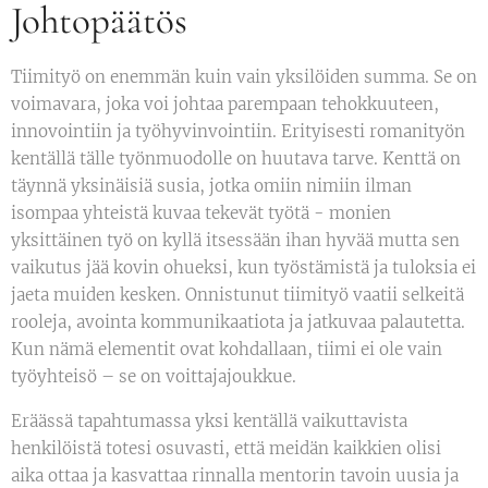
Johtopäätös
Tiimityö on enemmän kuin vain yksilöiden summa. Se on
voimavara, joka voi johtaa parempaan tehokkuuteen,
innovointiin ja työhyvinvointiin. Erityisesti romanityön
kentällä tälle työnmuodolle on huutava tarve. Kenttä on
täynnä yksinäisiä susia, jotka omiin nimiin ilman
isompaa yhteistä kuvaa tekevät työtä - monien
yksittäinen työ on kyllä itsessään ihan hyvää mutta sen
vaikutus jää kovin ohueksi, kun työstämistä ja tuloksia ei
jaeta muiden kesken. Onnistunut tiimityö vaatii selkeitä
rooleja, avointa kommunikaatiota ja jatkuvaa palautetta.
Kun nämä elementit ovat kohdallaan, tiimi ei ole vain
työyhteisö – se on voittajajoukkue.
Eräässä tapahtumassa yksi kentällä vaikuttavista
henkilöistä totesi osuvasti, että meidän kaikkien olisi
aika ottaa ja kasvattaa rinnalla mentorin tavoin uusia ja