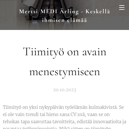
Mertsi MEDI Ärling - Keskellä
ihmisen elämää
Tiimityö on avain
menestymiseen
20.10.2023
Tiimityö on yksi nykypäivän työelämän kulmakivistä. Se
ei ole vain trendi tai hieno sana CV:ssä, vaan se on
tehokas tapa saavuttaa tavoitteita, edistää innovaatioita ja
parantaa työhyvinvointia. Mikä sitten on tiimityön