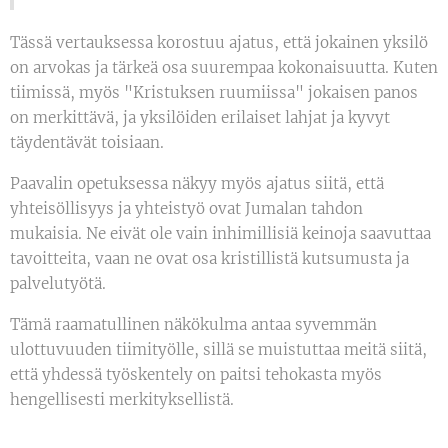
Tässä vertauksessa korostuu ajatus, että jokainen yksilö
on arvokas ja tärkeä osa suurempaa kokonaisuutta. Kuten
tiimissä, myös "Kristuksen ruumiissa" jokaisen panos
on merkittävä, ja yksilöiden erilaiset lahjat ja kyvyt
täydentävät toisiaan.
Paavalin opetuksessa näkyy myös ajatus siitä, että
yhteisöllisyys ja yhteistyö ovat Jumalan tahdon
mukaisia. Ne eivät ole vain inhimillisiä keinoja saavuttaa
tavoitteita, vaan ne ovat osa kristillistä kutsumusta ja
palvelutyötä.
Tämä raamatullinen näkökulma antaa syvemmän
ulottuvuuden tiimityölle, sillä se muistuttaa meitä siitä,
että yhdessä työskentely on paitsi tehokasta myös
hengellisesti merkityksellistä.