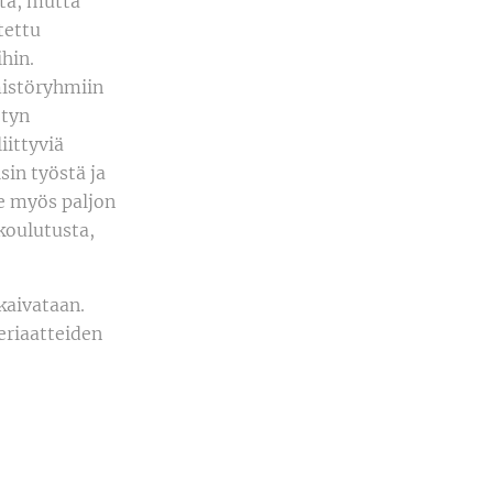
tä, mutta
tettu
ihin.
mistöryhmiin
etyn
iittyviä
sin työstä ja
ee myös paljon
ikoulutusta,
kaivataan.
eriaatteiden