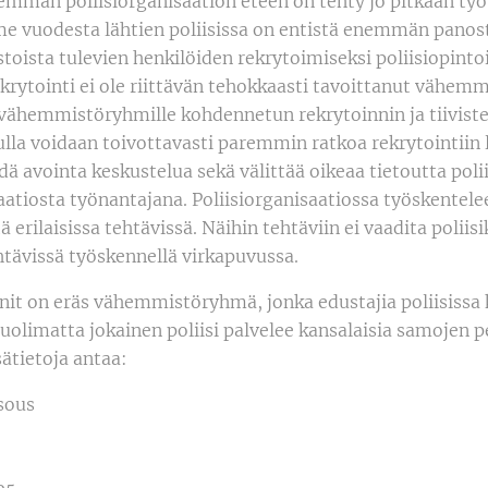
man poliisiorganisaation eteen on tehty jo pitkään työ
iime vuodesta lähtien poliisissa on entistä enemmän panos
ustoista tulevien henkilöiden rekrytoimiseksi poliisiopinto
ekrytointi ei ole riittävän tehokkaasti tavoittanut vähem
 vähemmistöryhmille kohdennetun rekrytoinnin ja tiivist
lla voidaan toivottavasti paremmin ratkoa rekrytointiin l
dä avointa keskustelua sekä välittää oikeaa tietoutta polii
aatiosta työnantajana. Poliisiorganisaatiossa työskentel
tä erilaisissa tehtävissä. Näihin tehtäviin ei vaadita poliis
htävissä työskennellä virkapuvussa.
t on eräs vähemmistöryhmä, jonka edustajia poliisissa 
uolimatta jokainen poliisi palvelee kansalaisia samojen p
ätietoja antaa:
sous