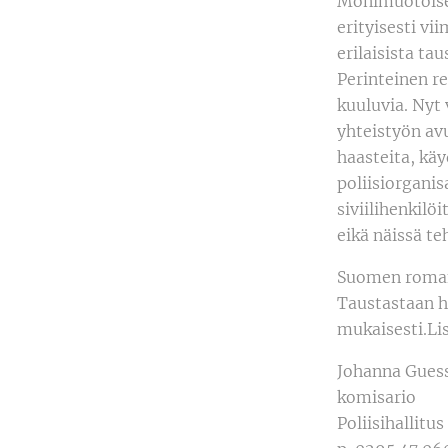
Monimuotoisem
erityisesti v
erilaisista ta
Perinteinen r
kuuluvia. Nyt
yhteistyön avu
haasteita, käy
poliisiorganis
siviilihenkilöi
eikä näissä te
Suomen romani
Taustastaan h
mukaisesti.Lis
Johanna Gues
komisario
Poliisihallitus