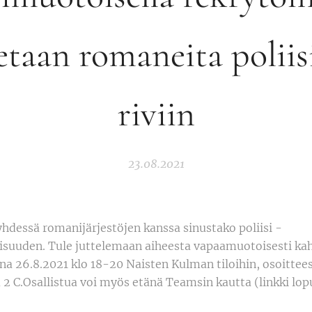
etaan romaneita poliis
riviin
23.08.2021
hdessä romanijärjestöjen kanssa sinustako poliisi -
aisuuden. Tule juttelemaan aiheesta vapaamuotoisesti ka
ina 26.8.2021 klo 18-20 Naisten Kulman tiloihin, osoittee
2 C.Osallistua voi myös etänä Teamsin kautta (linkki lop