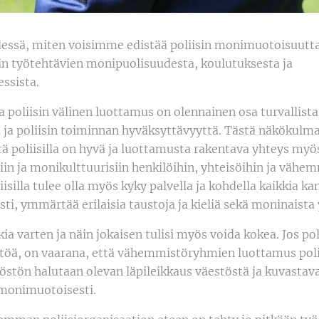
essä, miten voisimme edistää poliisin monimuotoisuutt
sin työtehtävien monipuolisuudesta, koulutuksesta ja
ssista.
a poliisin välinen luottamus on olennainen osa turvallista
a ja poliisin toiminnan hyväksyttävyyttä. Tästä näkökulm
tä poliisilla on hyvä ja luottamusta rakentava yhteys myö
isiin ja monikulttuurisiin henkilöihin, yhteisöihin ja vähe
iisilla tulee olla myös kyky palvella ja kohdella kaikkia ka
ti, ymmärtää erilaisia taustoja ja kieliä sekä moninaista
kkia varten ja näin jokaisen tulisi myös voida kokea. Jos po
öä, on vaarana, että vähemmistöryhmien luottamus poliis
löstön halutaan olevan läpileikkaus väestöstä ja kuvastav
monimuotoisesti.