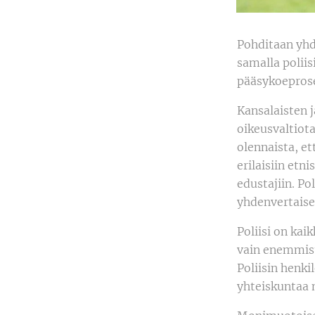
Pohditaan yhd
samalla polii
pääsykoeprose
Kansalaisten j
oikeusvaltiot
olennaista, et
erilaisiin etn
edustajiin. Pol
yhdenvertaises
Poliisi on kai
vain enemmist
Poliisin henki
yhteiskuntaa 