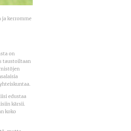
a ja kerromme
asta on
s taustoiltaan
mmistöjen
nsalaisia
 yhteiskuntaa.
liisi edustaa
iin kärsii.
an koko