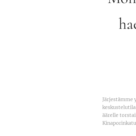
ha
Järjestämme y
keskustelutil
äärelle torsta
Kinaporinkatu 