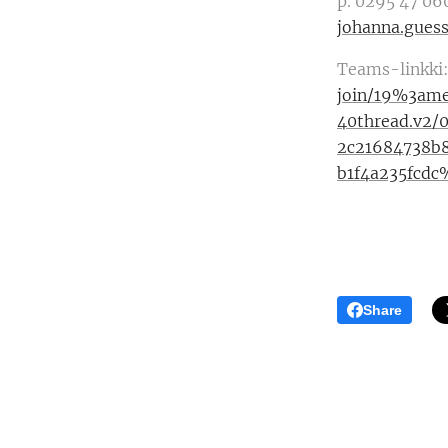
p. 0295 47 06
johanna.guess
Teams-linkki
join/19%3am
40thread.v2
2c21684738
b1f4a235fcd
Share