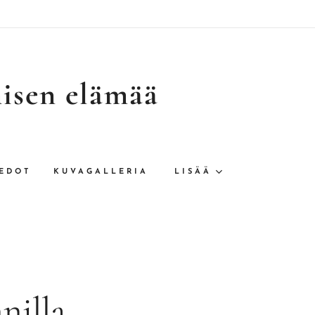
misen elämää
EDOT
KUVAGALLERIA
LISÄÄ
nilla