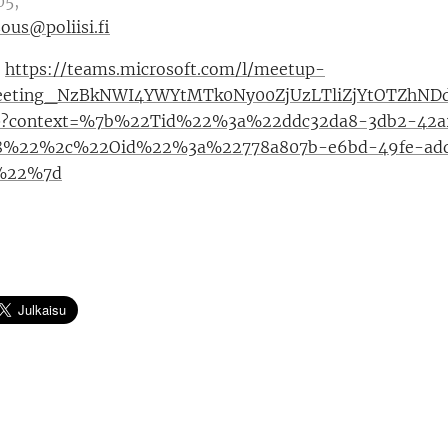
05,
ous@poliisi.fi
:
https://teams.microsoft.com/l/meetup-
eeting_NzBkNWI4YWYtMTk0Ny00ZjUzLTliZjYtOTZhND
/0?context=%7b%22Tid%22%3a%22ddc32da8-3db2-42a
b8%22%2c%22Oid%22%3a%22778a807b-e6bd-49fe-ad
c%22%7d