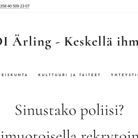
358 40 509 23 07
 Ärling - Keskellä ih
TEISKUNTA
KULTTUURI JA TAITEET
YHTEYSTI
Sinustako poliisi?
muotoisella rekrytoin