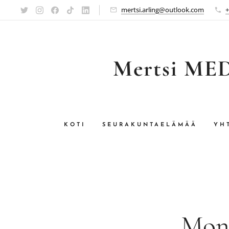
mertsi.arling@outlook.com
+
Mertsi MEDI
KOTI
SEURAKUNTAELÄMÄÄ
YH
Moni