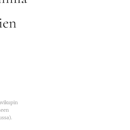
ien
hvikupin
seen
ussa).