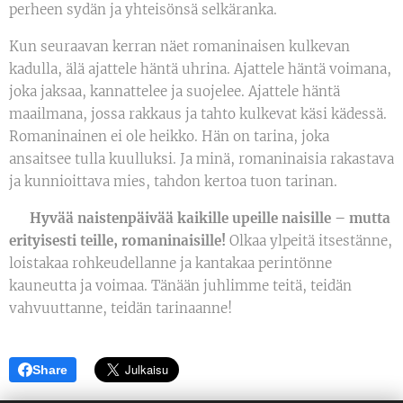
perheen sydän ja yhteisönsä selkäranka.
Kun seuraavan kerran näet romaninaisen kulkevan
kadulla, älä ajattele häntä uhrina. Ajattele häntä voimana,
joka jaksaa, kannattelee ja suojelee. Ajattele häntä
maailmana, jossa rakkaus ja tahto kulkevat käsi kädessä.
Romaninainen ei ole heikko. Hän on tarina, joka
ansaitsee tulla kuulluksi. Ja minä, romaninaisia rakastava
ja kunnioittava mies, tahdon kertoa tuon tarinan.
💐
Hyvää naistenpäivää kaikille upeille naisille – mutta
erityisesti teille, romaninaisille!
Olkaa ylpeitä itsestänne,
loistakaa rohkeudellanne ja kantakaa perintönne
kauneutta ja voimaa. Tänään juhlimme teitä, teidän
vahvuuttanne, teidän tarinaanne! ❤️✨
Share