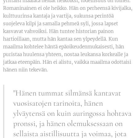
yrittäisi maalata heidät heikoiksi, todellisuus on toinen.
Romaninainen ei ole heikko. Hän on perheensä kivijalka,
kulttuurinsa kantaja ja vartija, sukunsa perintöä
suojeleva kilpi ja samalla pehmeä syli, jossa lapset
kasvavat vahvoiksi. Hän tuntee historian painon
hartioillaan, mutta hän kantaa sen ylpeydellä. Kun
maailma kohtelee häntä epäoikeudenmukaisesti, hän
puristaa huulensa yhteen, nostaa leukansa korkealle ja
jatkaa eteenpäin. Hän ei alistu, vaikka maailma odottaisi
hänen niin tekevän.
"Hänen tummat silmänsä kantavat
vuosisatojen tarinoita, hänen
ylväytensä on kuin auringossa hohtava
pronssi, ja hänen olemuksessaan on
sellaista aistillisuutta ja voimaa, jota