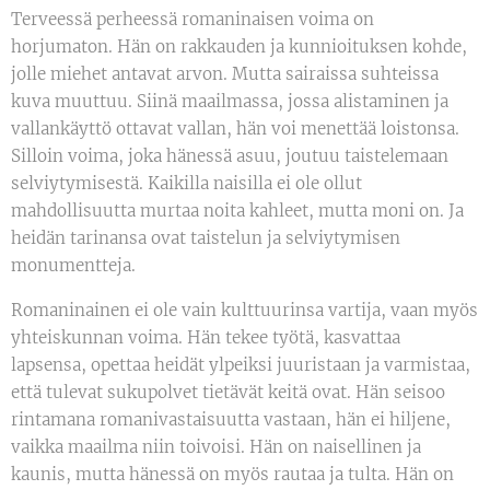
Terveessä perheessä romaninaisen voima on
horjumaton. Hän on rakkauden ja kunnioituksen kohde,
jolle miehet antavat arvon. Mutta sairaissa suhteissa
kuva muuttuu. Siinä maailmassa, jossa alistaminen ja
vallankäyttö ottavat vallan, hän voi menettää loistonsa.
Silloin voima, joka hänessä asuu, joutuu taistelemaan
selviytymisestä. Kaikilla naisilla ei ole ollut
mahdollisuutta murtaa noita kahleet, mutta moni on. Ja
heidän tarinansa ovat taistelun ja selviytymisen
monumentteja.
Romaninainen ei ole vain kulttuurinsa vartija, vaan myös
yhteiskunnan voima. Hän tekee työtä, kasvattaa
lapsensa, opettaa heidät ylpeiksi juuristaan ja varmistaa,
että tulevat sukupolvet tietävät keitä ovat. Hän seisoo
rintamana romanivastaisuutta vastaan, hän ei hiljene,
vaikka maailma niin toivoisi. Hän on naisellinen ja
kaunis, mutta hänessä on myös rautaa ja tulta. Hän on