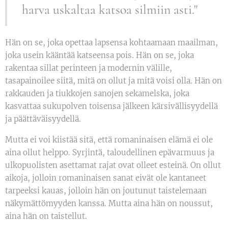
harva uskaltaa katsoa silmiin asti."
Hän on se, joka opettaa lapsensa kohtaamaan maailman,
joka usein kääntää katseensa pois. Hän on se, joka
rakentaa sillat perinteen ja modernin välille,
tasapainoilee siitä, mitä on ollut ja mitä voisi olla. Hän on
rakkauden ja tiukkojen sanojen sekamelska, joka
kasvattaa sukupolven toisensa jälkeen kärsivällisyydellä
ja päättäväisyydellä.
Mutta ei voi kiistää sitä, että romaninaisen elämä ei ole
aina ollut helppo. Syrjintä, taloudellinen epävarmuus ja
ulkopuolisten asettamat rajat ovat olleet esteinä. On ollut
aikoja, jolloin romaninaisen sanat eivät ole kantaneet
tarpeeksi kauas, jolloin hän on joutunut taistelemaan
näkymättömyyden kanssa. Mutta aina hän on noussut,
aina hän on taistellut.