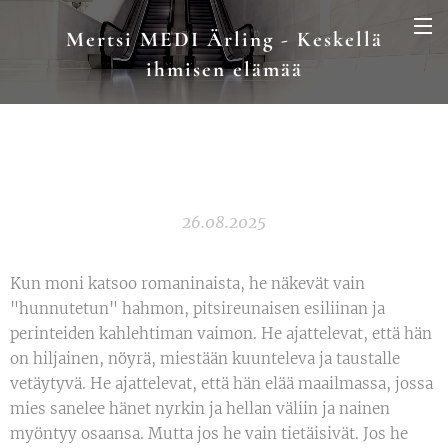
Mertsi MEDI Ärling - Keskellä
ihmisen elämää
26.08.2025
Kun moni katsoo romaninaista, he näkevät vain
"hunnutetun" hahmon, pitsireunaisen esiliinan ja
perinteiden kahlehtiman vaimon. He ajattelevat, että hän
on hiljainen, nöyrä, miestään kuunteleva ja taustalle
vetäytyvä. He ajattelevat, että hän elää maailmassa, jossa
mies sanelee hänet nyrkin ja hellan väliin ja nainen
myöntyy osaansa. Mutta jos he vain tietäisivät. Jos he