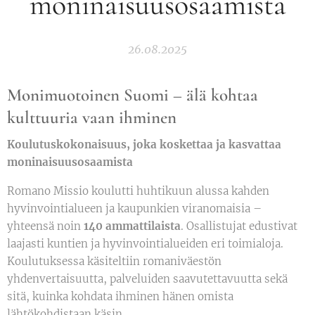
moninaisuusosaamista
26.08.2025
Monimuotoinen Suomi – älä kohtaa
kulttuuria vaan ihminen
Koulutuskokonaisuus, joka koskettaa ja kasvattaa
moninaisuusosaamista
Romano Missio koulutti huhtikuun alussa kahden
hyvinvointialueen ja kaupunkien viranomaisia –
yhteensä noin
140 ammattilaista
. Osallistujat edustivat
laajasti kuntien ja hyvinvointialueiden eri toimialoja.
Koulutuksessa käsiteltiin romaniväestön
yhdenvertaisuutta, palveluiden saavutettavuutta sekä
sitä, kuinka kohdata ihminen hänen omista
lähtökohdistaan käsin.