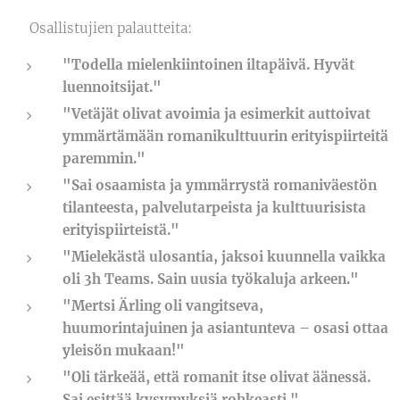
💬 Osallistujien palautteita:
"Todella mielenkiintoinen iltapäivä. Hyvät
luennoitsijat."
"Vetäjät olivat avoimia ja esimerkit auttoivat
ymmärtämään romanikulttuurin erityispiirteitä
paremmin."
"Sai osaamista ja ymmärrystä romaniväestön
tilanteesta, palvelutarpeista ja kulttuurisista
erityispiirteistä."
"Mielekästä ulosantia, jaksoi kuunnella vaikka
oli 3h Teams. Sain uusia työkaluja arkeen."
"Mertsi Ärling oli vangitseva,
huumorintajuinen ja asiantunteva – osasi ottaa
yleisön mukaan!"
"Oli tärkeää, että romanit itse olivat äänessä.
Sai esittää kysymyksiä rohkeasti."