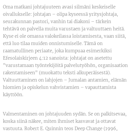
Oma matkani johtajuuteen avasi silmäni keskeiselle
oivallukselle: johtajan – olipa kyseessä yritysjohtaja,
seurakunnan pastori, vanhin tai diakoni – tärkein
tehtävä on palvella muita varustaen ja valtuuttaen heitä.
Kyse ei ole omassa valokeilassa loistamisesta, vaan siitä,
että luo tilaa muiden onnistumiselle. Tämä on
raamatullinen periaate, joka kumpuaa esimerkiksi
Efesolaiskirjeen 4:12 sanoista: johtajat on asetettu
"varustamaan työntekijöitä palvelutyöhön, organisaation
rakentamiseen" (muokattu teksti alkuperäisestä).
Valtuuttaminen on lahjojen – Jumalan antamien, elämän
hiomien ja opiskelun vahvistamien – vapauttamista
käyttöön.
Valmentaminen on johtajuuden sydän. Se on palkitsevaa,
koska siinä näkee, miten ihmiset kasvavat ja ottavat
vastuuta. Robert E. Quinnin teos Deep Change (1996,