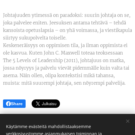
Johtajuuden ytimessä on paradoksi: suurin johtaja on se,
joka palvelee eniten. Jeesuksen antama tehtävä – tehdä
kansoista opetuslapsia – on yhä voimassa, ja viestikapula
siirtyy sukupolvelta toiselle.
Keskeneräisyys on oppimisen tila, ja ilman oppimista ei
ole kasvua. Kuten John C. Maxwell toteaa teoksessaan
The 5 Levels of Leadership (2011), johtajuus on matka,
jossa nöyryys ja palvelu vievät pidemmälle kuin valta tai
asema. Näin ollen, olipa kontekstisi mikä tahansa,
muista: mitä suurempi johtaja, sen nöyrempi palvelija.
Share
Käytämme evästeitä mahdollistaaksemme
verkkosivustomme asianmukaisen toiminnan ja