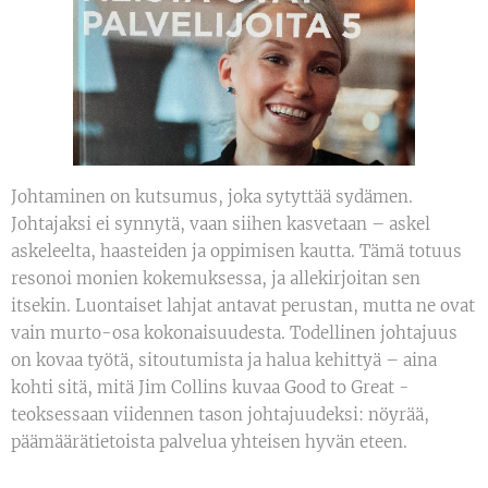
Johtaminen on kutsumus, joka sytyttää sydämen.
Johtajaksi ei synnytä, vaan siihen kasvetaan – askel
askeleelta, haasteiden ja oppimisen kautta. Tämä totuus
resonoi monien kokemuksessa, ja allekirjoitan sen
itsekin. Luontaiset lahjat antavat perustan, mutta ne ovat
vain murto-osa kokonaisuudesta. Todellinen johtajuus
on kovaa työtä, sitoutumista ja halua kehittyä – aina
kohti sitä, mitä Jim Collins kuvaa Good to Great -
teoksessaan viidennen tason johtajuudeksi: nöyrää,
päämäärätietoista palvelua yhteisen hyvän eteen.