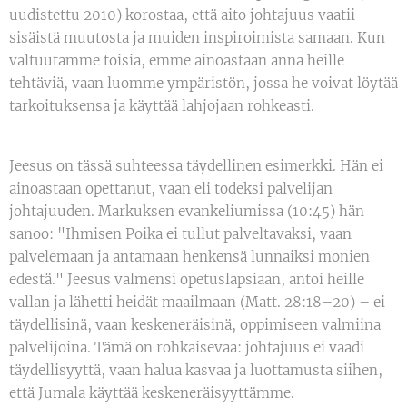
uudistettu 2010) korostaa, että aito johtajuus vaatii
sisäistä muutosta ja muiden inspiroimista samaan. Kun
valtuutamme toisia, emme ainoastaan anna heille
tehtäviä, vaan luomme ympäristön, jossa he voivat löytää
tarkoituksensa ja käyttää lahjojaan rohkeasti.
Jeesus on tässä suhteessa täydellinen esimerkki. Hän ei
ainoastaan opettanut, vaan eli todeksi palvelijan
johtajuuden. Markuksen evankeliumissa (10:45) hän
sanoo: "Ihmisen Poika ei tullut palveltavaksi, vaan
palvelemaan ja antamaan henkensä lunnaiksi monien
edestä." Jeesus valmensi opetuslapsiaan, antoi heille
vallan ja lähetti heidät maailmaan (Matt. 28:18–20) – ei
täydellisinä, vaan keskeneräisinä, oppimiseen valmiina
palvelijoina. Tämä on rohkaisevaa: johtajuus ei vaadi
täydellisyyttä, vaan halua kasvaa ja luottamusta siihen,
että Jumala käyttää keskeneräisyyttämme.