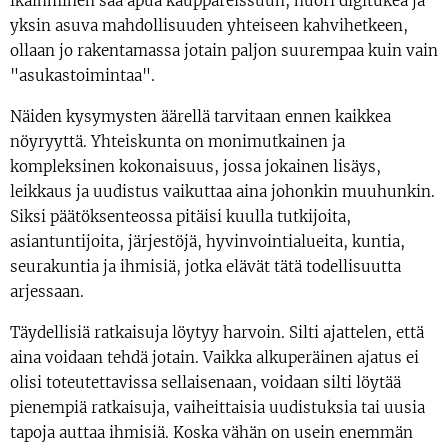
ikäihminen saa apua kauppareissuun, nuori digitukea ja
yksin asuva mahdollisuuden yhteiseen kahvihetkeen,
ollaan jo rakentamassa jotain paljon suurempaa kuin vain
"asukastoimintaa".
Näiden kysymysten äärellä tarvitaan ennen kaikkea
nöyryyttä. Yhteiskunta on monimutkainen ja
kompleksinen kokonaisuus, jossa jokainen lisäys,
leikkaus ja uudistus vaikuttaa aina johonkin muuhunkin.
Siksi päätöksenteossa pitäisi kuulla tutkijoita,
asiantuntijoita, järjestöjä, hyvinvointialueita, kuntia,
seurakuntia ja ihmisiä, jotka elävät tätä todellisuutta
arjessaan.
Täydellisiä ratkaisuja löytyy harvoin. Silti ajattelen, että
aina voidaan tehdä jotain. Vaikka alkuperäinen ajatus ei
olisi toteutettavissa sellaisenaan, voidaan silti löytää
pienempiä ratkaisuja, vaiheittaisia uudistuksia tai uusia
tapoja auttaa ihmisiä. Koska vähän on usein enemmän