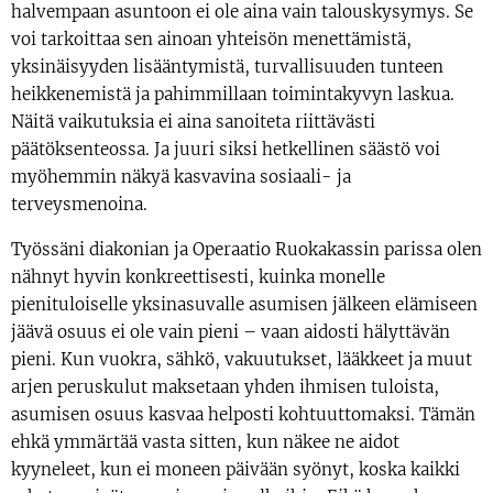
halvempaan asuntoon ei ole aina vain talouskysymys. Se
voi tarkoittaa sen ainoan yhteisön menettämistä,
yksinäisyyden lisääntymistä, turvallisuuden tunteen
heikkenemistä ja pahimmillaan toimintakyvyn laskua.
Näitä vaikutuksia ei aina sanoiteta riittävästi
päätöksenteossa. Ja juuri siksi hetkellinen säästö voi
myöhemmin näkyä kasvavina sosiaali- ja
terveysmenoina.
Työssäni diakonian ja Operaatio Ruokakassin parissa olen
nähnyt hyvin konkreettisesti, kuinka monelle
pienituloiselle yksinasuvalle asumisen jälkeen elämiseen
jäävä osuus ei ole vain pieni – vaan aidosti hälyttävän
pieni. Kun vuokra, sähkö, vakuutukset, lääkkeet ja muut
arjen peruskulut maksetaan yhden ihmisen tuloista,
asumisen osuus kasvaa helposti kohtuuttomaksi. Tämän
ehkä ymmärtää vasta sitten, kun näkee ne aidot
kyyneleet, kun ei moneen päivään syönyt, koska kaikki