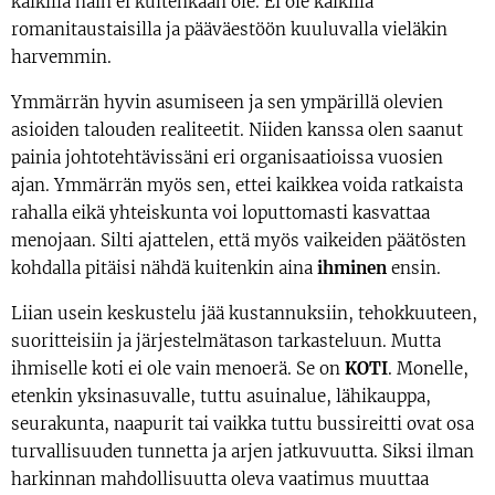
kaikilla näin ei kuitenkaan ole. Ei ole kaikilla
romanitaustaisilla ja pääväestöön kuuluvalla vieläkin
harvemmin.
Ymmärrän hyvin asumiseen ja sen ympärillä olevien
asioiden talouden realiteetit. Niiden kanssa olen saanut
painia johtotehtävissäni eri organisaatioissa vuosien
ajan. Ymmärrän myös sen, ettei kaikkea voida ratkaista
rahalla eikä yhteiskunta voi loputtomasti kasvattaa
menojaan. Silti ajattelen, että myös vaikeiden päätösten
kohdalla pitäisi nähdä kuitenkin aina
ihminen
ensin.
Liian usein keskustelu jää kustannuksiin, tehokkuuteen,
suoritteisiin ja järjestelmätason tarkasteluun. Mutta
ihmiselle koti ei ole vain menoerä. Se on
KOTI
. Monelle,
etenkin yksinasuvalle, tuttu asuinalue, lähikauppa,
seurakunta, naapurit tai vaikka tuttu bussireitti ovat osa
turvallisuuden tunnetta ja arjen jatkuvuutta. Siksi ilman
harkinnan mahdollisuutta oleva vaatimus muuttaa