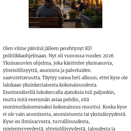
Olen viime päivinä jälleen perehtynyt KD
politiikkaohjelmaan. Nyt oli vuorossa vuoden 2026
Yksinasuvien ohjelma, joka käsittelee yksinasuvia,
yhteisöllisyyttä, asumista ja palveluiden
saavutettavuutta. Täytyy sanoa heti alkuun, ettei kyse ole
lainkaan yksinkertaisesta kokonaisuudesta.
Ensimmäisellä lukukerralla ajatuksia tuli paljonkin,
mutta mitä enemmän asiaa pohdin, sitä
monimutkaisemmaksi kokonaisuus muuttui. Koska kyse
ei ole vain asumisesta, asumistuesta tai yksinäisyydestä.
Kyse on ihmisarvosta, turvallisuudesta,
mielenterveydestä, yhteisöllisyydestä, taloudesta ja