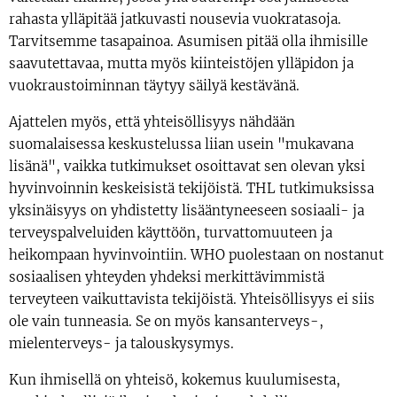
rahasta ylläpitää jatkuvasti nousevia vuokratasoja.
Tarvitsemme tasapainoa. Asumisen pitää olla ihmisille
saavutettavaa, mutta myös kiinteistöjen ylläpidon ja
vuokraustoiminnan täytyy säilyä kestävänä.
Ajattelen myös, että yhteisöllisyys nähdään
suomalaisessa keskustelussa liian usein "mukavana
lisänä", vaikka tutkimukset osoittavat sen olevan yksi
hyvinvoinnin keskeisistä tekijöistä. THL tutkimuksissa
yksinäisyys on yhdistetty lisääntyneeseen sosiaali- ja
terveyspalveluiden käyttöön, turvattomuuteen ja
heikompaan hyvinvointiin. WHO puolestaan on nostanut
sosiaalisen yhteyden yhdeksi merkittävimmistä
terveyteen vaikuttavista tekijöistä. Yhteisöllisyys ei siis
ole vain tunneasia. Se on myös kansanterveys-,
mielenterveys- ja talouskysymys.
Kun ihmisellä on yhteisö, kokemus kuulumisesta,