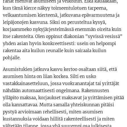
rahat menivät asumiseen ja velkoihin. Eikä kauaakaan,
kun tämä kierre näkyy toimeentulotuen tarpeena,
velkaantumisen kierteenä, jatkuvana epävarmuutena ja
leipäjonojen kasvuna. Siksi on perusteltua kysyä,
korjaammeko nykyjärjestelmässä enemmän oireita kuin
itse rakenteita. Olen oppinut diakonian "syvissä vesissä"
yhden asian hyvin konkreettisesti: usein on helpompi
rakentaa aita kuilun reunalle kuin sairaala kuilun
pohjalle.
Asumistukien jatkuva kasvu kertoo osaltaan siitä, että
asumisen hinta on liian korkea. Silti en usko
vastakkainasetteluun, jossa vuokranantajat tai yrittäjät
nähdään automaattisesti ongelmana. Rakennusten
ylläpito maksaa, korjaukset maksavat ja yrittämisen pitää
olla kannattavaa. Mutta samalla yhteiskunnan pitäisi
pystyä arvioimaan rehellisesti, miten asumisen
kustannuksia voidaan hillitä rakenteellisesti ja miten
vältetään tilanne, jossa yhä suurempi osa julkisesta