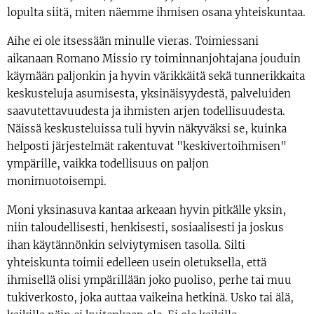
lopulta siitä, miten näemme ihmisen osana yhteiskuntaa.
Aihe ei ole itsessään minulle vieras. Toimiessani
aikanaan Romano Missio ry toiminnanjohtajana jouduin
käymään paljonkin ja hyvin värikkäitä sekä tunnerikkaita
keskusteluja asumisesta, yksinäisyydestä, palveluiden
saavutettavuudesta ja ihmisten arjen todellisuudesta.
Näissä keskusteluissa tuli hyvin näkyväksi se, kuinka
helposti järjestelmät rakentuvat "keskivertoihmisen"
ympärille, vaikka todellisuus on paljon
monimuotoisempi.
Moni yksinasuva kantaa arkeaan hyvin pitkälle yksin,
niin taloudellisesti, henkisesti, sosiaalisesti ja joskus
ihan käytännönkin selviytymisen tasolla. Silti
yhteiskunta toimii edelleen usein oletuksella, että
ihmisellä olisi ympärillään joko puoliso, perhe tai muu
tukiverkosto, joka auttaa vaikeina hetkinä. Usko tai älä,