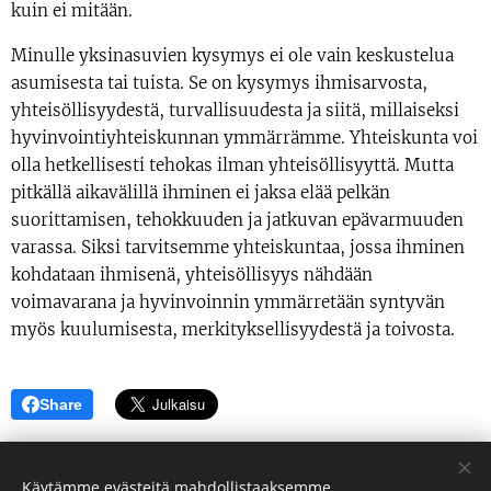
kuin ei mitään.
Minulle yksinasuvien kysymys ei ole vain keskustelua
asumisesta tai tuista. Se on kysymys ihmisarvosta,
yhteisöllisyydestä, turvallisuudesta ja siitä, millaiseksi
hyvinvointiyhteiskunnan ymmärrämme. Yhteiskunta voi
olla hetkellisesti tehokas ilman yhteisöllisyyttä. Mutta
pitkällä aikavälillä ihminen ei jaksa elää pelkän
suorittamisen, tehokkuuden ja jatkuvan epävarmuuden
varassa. Siksi tarvitsemme yhteiskuntaa, jossa ihminen
kohdataan ihmisenä, yhteisöllisyys nähdään
voimavarana ja hyvinvoinnin ymmärretään syntyvän
myös kuulumisesta, merkityksellisyydestä ja toivosta.
Share
Käytämme evästeitä mahdollistaaksemme