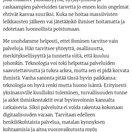
raskaampien palveluiden tarvetta jo ennen kuin ongelmat
ehtivät kasvaa suuriksi. Kuka ne hoitaa massiivisten
leikkausten jälkeen vai jätetäänkö ihmiset hoitamatta ja
odotetaan luonnollista poistumaan.
Me unohdamme helposti, ettei ihminen tarvitse vain
palveluja. Hän tarvitsee yhteyttä, osallisuutta,
merkityksellisyyttä ja tunnetta siitä, että kuuluu
johonkin. Teknologia voi toki helpottaa palveluiden
saavutettavuutta ja tukea arkea, mutta sen ei pidä korvata
ihmistä. Vanha sanonta pitää tässä hyvin paikkansa:
teknologia on hyvä renki mutta huono isäntä. Erityisesti
yksinasuville kuulluksi tuleminen, turvallisuuden tunne
ja aidot ihmiskontaktit ovat hyvinvoinnin kannalta
ratkaisevia. Siksi palveluita ei voida rakentaa kokonaan
digitaalisuuden varaan. Tarvitaan edelleen
henkilökohtaista palvelua, matalan kynnyksen
kohtaamisia ja aitoa vuorovaikutusta myös