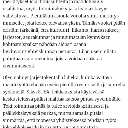
merkityksellisiä ihmissuhteita ja mahdollisuus
osallistua, myös toimintakyky ja kriisinkestävyys
vahvistuvat. Pienilläkin asioilla voi olla suuri merkitys
ihmiselle, joka kokee olevansa yksin. Tämän vuoksi pidän
erittäin tärkeänä, että kulttuuri, liikunta, harrastukset,
järjestöt, seurakunnat ja muut matalan kynnyksen
kohtaamispaikat nähdään aidosti osana
hyvinvointiyhteiskunnan perustaa. Liian usein niistä
puhutaan vain menoina, joista voidaan säästää
ensimmäisenä.
Olen nähnyt järjestökentällä läheltä, kuinka valtava
määrä työtä tehdään usein pienillä resursseilla ja suurella
sydämellä. Siksi STEA-leikkauksista käytävässä
keskustelussa pitäisi malttaa katsoa pintaa syvemmälle.
Toki toimintaa pitää ja tulee arvioida kriittisesti ja
päällekkäisyyksiä purkaa, mutta samalla pitäisi
ymmärtää, että monessa yhdistyksessä tehdään työtä,
joka ehkäisee yksinäisyyttä, syrjäytymistä ja