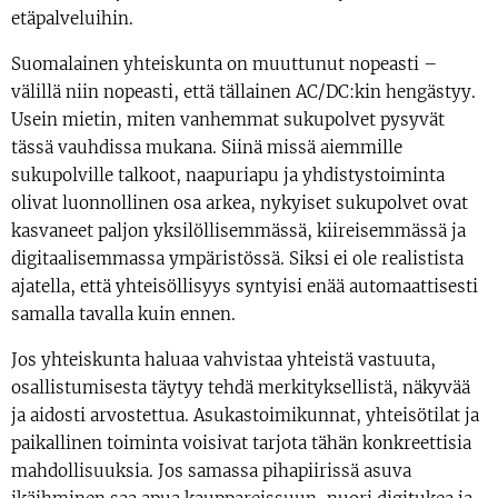
etäpalveluihin.
Suomalainen yhteiskunta on muuttunut nopeasti –
välillä niin nopeasti, että tällainen AC/DC:kin hengästyy.
Usein mietin, miten vanhemmat sukupolvet pysyvät
tässä vauhdissa mukana. Siinä missä aiemmille
sukupolville talkoot, naapuriapu ja yhdistystoiminta
olivat luonnollinen osa arkea, nykyiset sukupolvet ovat
kasvaneet paljon yksilöllisemmässä, kiireisemmässä ja
digitaalisemmassa ympäristössä. Siksi ei ole realistista
ajatella, että yhteisöllisyys syntyisi enää automaattisesti
samalla tavalla kuin ennen.
Jos yhteiskunta haluaa vahvistaa yhteistä vastuuta,
osallistumisesta täytyy tehdä merkityksellistä, näkyvää
ja aidosti arvostettua. Asukastoimikunnat, yhteisötilat ja
paikallinen toiminta voisivat tarjota tähän konkreettisia
mahdollisuuksia. Jos samassa pihapiirissä asuva