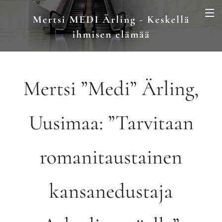
Mertsi MEDI Ärling - Keskellä
ihmisen elämää
Mertsi ”Medi” Ärling,
Uusimaa: ”Tarvitaan
romanitaustainen
kansanedustaja