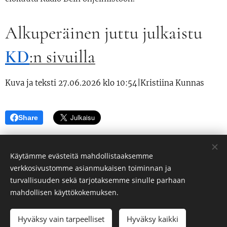
Alkuperäinen juttu julkaistu
KD
:n sivuilla
Kuva ja teksti 27.06.2026 klo 10:54|Kristiina Kunnas
Share
Käytämme evästeitä mahdollistaaksemme
verkkosivustomme asianmukaisen toiminnan ja
turvallisuuden sekä tarjotaksemme sinulle parhaan
Mertsi MEDI Ärling
mahdollisen käyttökokemuksen.
Kaikki oikeudet pidätetään 2023
Hyväksy vain tarpeelliset
Hyväksy kaikki
Luotu
Webnodella
Evästeet