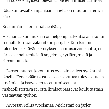
Hän kokee erityisesti olevansa pienen ihmisen äänitorvi.
Eduskuntavaalikampanjaan hänellä on muutama terävä
kärki.
Ensimmäinen on ennaltaehkäisy.
– Sananlaskun mukaan on helpompi rakentaa aita kuilun
reunalle kun sairaala rotkon pohjalle. Kun katsoo
talouden, kestävän kehityksen ja ihmisarvon kautta, on
järkeä ennaltaehkäistä ongelmia, syrjäytymistä ja
riippuvuuksia.
– Lapset, nuoret ja koulutus ovat aina olleet sydäntäni
lähellä. Kenenkään tausta ei saa vaikuttaa tulevaisuuden
unelmien ja haaveiden toteutumiseen. On
mahdollistettava se, että ihmiset pääsevät koulutustaan
vastaavaan työhön.
– Arvostan reilua työelämää. Mielestäni on järjen