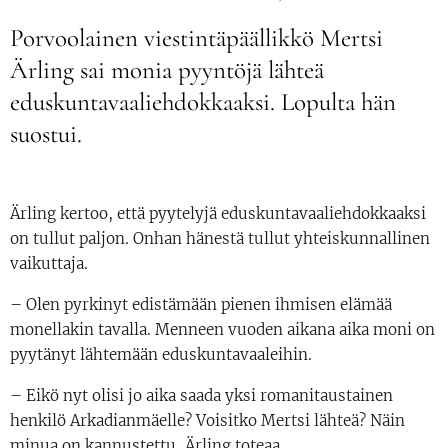
Porvoolainen viestintäpäällikkö Mertsi
Ärling sai monia pyyntöjä lähteä
eduskuntavaaliehdokkaaksi. Lopulta hän
suostui.
Ärling kertoo, että pyytelyjä eduskuntavaaliehdokkaaksi
on tullut paljon. Onhan hänestä tullut yhteiskunnallinen
vaikuttaja.
– Olen pyrkinyt edistämään pienen ihmisen elämää
monellakin tavalla. Menneen vuoden aikana aika moni on
pyytänyt lähtemään eduskuntavaaleihin.
– Eikö nyt olisi jo aika saada yksi romanitaustainen
henkilö Arkadianmäelle? Voisitko Mertsi lähteä? Näin
minua on kannustettu, Ärling toteaa.