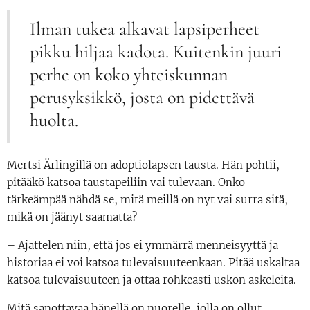
Ilman tukea alkavat lapsiperheet
pikku hiljaa kadota. Kuitenkin juuri
perhe on koko yhteiskunnan
perusyksikkö, josta on pidettävä
huolta.
Mertsi Ärlingillä on adoptiolapsen tausta. Hän pohtii,
pitääkö katsoa taustapeiliin vai tulevaan. Onko
tärkeämpää nähdä se, mitä meillä on nyt vai surra sitä,
mikä on jäänyt saamatta?
– Ajattelen niin, että jos ei ymmärrä menneisyyttä ja
historiaa ei voi katsoa tulevaisuuteenkaan. Pitää uskaltaa
katsoa tulevaisuuteen ja ottaa rohkeasti uskon askeleita.
Mitä sanottavaa hänellä on nuorelle, jolla on ollut