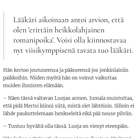
Lääkäri aikoinaan antoi arvion, että
olen 'erittäin heikkolahjainen
romanipoika'. Voisi olla kiinnostavaa
nyt viisikymppisenä tavata tuo lääkäri.
Hän kertoo joutuneensa ja päässeensä jos jonkinlaisiin
paikkoihin. Niiden myötä hän on voinut vaikuttaa
muiden ihmisten elämään.
– Näen tässä valtavan Luojan armon. Jumala muistuttaa,
että pidä Mertsi kiinni siitä, mistä olet lähtöisin. Silloin ei
lähde paukuttelemaan henkseleitä eikä pää nouse pilviin.
– Tuntuu hyvältä olla tässä. Luoja on vienyt eteenpäin.