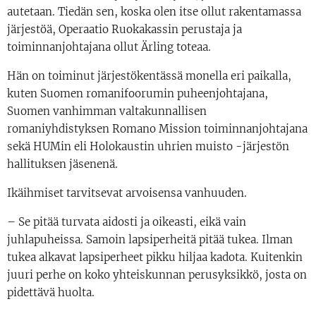
autetaan. Tiedän sen, koska olen itse ollut rakentamassa
järjestöä, Operaatio Ruokakassin perustaja ja
toiminnanjohtajana ollut Ärling toteaa.
Hän on toiminut järjestökentässä monella eri paikalla,
kuten Suomen romanifoorumin puheenjohtajana,
Suomen vanhimman valtakunnallisen
romaniyhdistyksen Romano Mission toiminnanjohtajana
sekä HUMin eli Holokaustin uhrien muisto -järjestön
hallituksen jäsenenä.
Ikäihmiset tarvitsevat arvoisensa vanhuuden.
– Se pitää turvata aidosti ja oikeasti, eikä vain
juhlapuheissa. Samoin lapsiperheitä pitää tukea. Ilman
tukea alkavat lapsiperheet pikku hiljaa kadota. Kuitenkin
juuri perhe on koko yhteiskunnan perusyksikkö, josta on
pidettävä huolta.