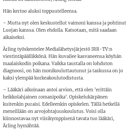
Hän kertoo aluksi toppuutelleensa.
– Mutta nyt olen keskustellut vaimoni kanssa ja pohtinut
Luojan kanssa. Olen ehdolla. Katsotaan, mitä saadaan
aikaiseksi.
Ärling työskentelee Medialähetysjärjestö IRR-TV:n
viestintäpäällikkönä. Hän kuvailee kasvaneensa köyhän
maalaiskodin poikana. Vaikka taustalla on lohduton
diagnoosi, on hän monikouluttautunut ja taskussa on jo
kaksi ylempää korkeakoulutodistusta.
– Lääkäri aikoinaan antoi arvion, että olen 'erittäin
heikkolahjainen romanipoika'. Opiskelukärpänen
kuitenkin puraisi. Edelleenkin opiskelen. Tällä hetkellä
meneillään on arvojohtajuuskoulutus. Voisi olla
kiinnostavaa nyt viisikymppisenä tavata tuo lääkäri,
Ärling hymähtää.