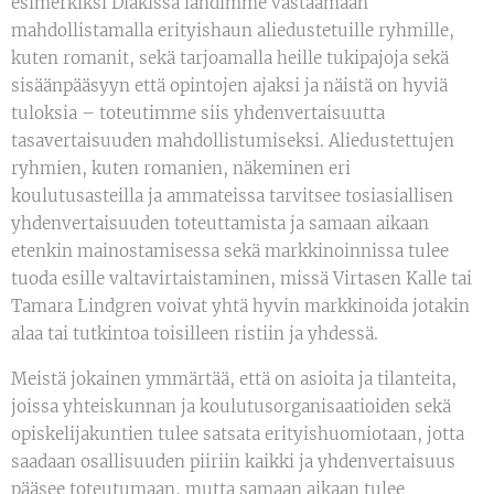
esimerkiksi Diakissa lähdimme vastaamaan
mahdollistamalla erityishaun aliedustetuille ryhmille,
kuten romanit, sekä tarjoamalla heille tukipajoja sekä
sisäänpääsyyn että opintojen ajaksi ja näistä on hyviä
tuloksia – toteutimme siis yhdenvertaisuutta
tasavertaisuuden mahdollistumiseksi. Aliedustettujen
ryhmien, kuten romanien, näkeminen eri
koulutusasteilla ja ammateissa tarvitsee tosiasiallisen
yhdenvertaisuuden toteuttamista ja samaan aikaan
etenkin mainostamisessa sekä markkinoinnissa tulee
tuoda esille valtavirtaistaminen, missä Virtasen Kalle tai
Tamara Lindgren voivat yhtä hyvin markkinoida jotakin
alaa tai tutkintoa toisilleen ristiin ja yhdessä.
Meistä jokainen ymmärtää, että on asioita ja tilanteita,
joissa yhteiskunnan ja koulutusorganisaatioiden sekä
opiskelijakuntien tulee satsata erityishuomiotaan, jotta
saadaan osallisuuden piiriin kaikki ja yhdenvertaisuus
pääsee toteutumaan, mutta samaan aikaan tulee