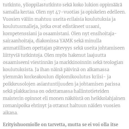
tutkinto, ylioppilastutkinto sekä koko lukion oppimäärä
samalla kertaa. Olen nyt 47-vuotias ja opiskelen edelleen.
Vuosien väliin mahtuu useita erilaisia koulutuksia ja
koulutusmalleja, jotka ovat edistäneet uraani,
kompetenssiani ja osaamistani. Olen nyt ensihoitaja-
sairaanhoitaja, diakonissa YAMK sekä minulla
ammatillisen opettajan pätevyys sekä useita johtamiseen
liittyviä tutkintoja. Olen myös hakenut laajuutta
osaamiseeni viestinnän ja markkinoinnin sekä teologian
koulutuksista. Ja ihan näinä päivinä on alkamassa
ylemmän korkeakoulun diplomikoulutus kriisi- ja
poikkeusolojen asiantuntijuuden ja johtamisen parissa
sekä plakkarissa on odottamassa hallintotieteiden
maisterin opinnot eli monen näköistä on heikkolahjainen
romanipoika ehtinyt ja ottanut haltuun näiden vuosien
aikana.
Erityishuomiolle on tarvetta, mutta se ei voi olla itse