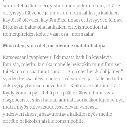
suunnitella tämän erityishuomion jatkumo niin, että se
erityisyys hälvenee ja muuttuu normaaliksi ja kaikkien
käytössä olevaksi käytännöksi ilman erityisyyden leimaa.
Ei kukaan halua olla iankaiken erityishuomion tai -
toimenpiteiden kohde vaan osa "normaalia".
Minä olen, sinä olet, me olemme mahdollistajia
Katsoessani työpisteeni ikkunasta kadulla käveleviä
ihmisiä, mietin, kuinka monelle heistäkin muut ihmiset
tai elämä on saattanut sanoa: "Sinä olet heikkolahjainen"
syöden heissä olevan potentiaalisuuden ja tilalle on tullut
ehkä syrjäytymisen lieveilmiöt. Kaikilla ei välttämättä
löydy voimaa pyristellä pois päälle väkisin liimatusta
diagnoosista, siksi haluan ammattikorkeakoulujen jo nyt,
mutta myös tulevaisuudessa olevan vahvasti
yhdenvertainen ja saavutettava kaikille myös meille
erittäin heikkolahjaisille romanipojille.