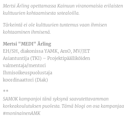
Mertsi Ärling opettamassa Kainuun viranomaisia erilaisten
kulttuurien kohtaamisesta sotealoilla.
Tärkeintä ei ole kulttuurien tuntemus vaan ihmisen
kohtaaminen ihmisenä.
Mertsi "MEDI" Ärling
EH/SH, diakonissa YAMK, AmO, MV/JET
Asiantuntija (TKI) – Projektipäälliköiden
valmentaja/mentori
Ihmisoikeuspuolustaja
koordinaattori (Diak)
**
SAMOK kampanjoi tänä syksynä saavutettavamman
korkeakoulutuksen puolesta. Tämä blogi on osa kampanjaa
#moninainenAMK