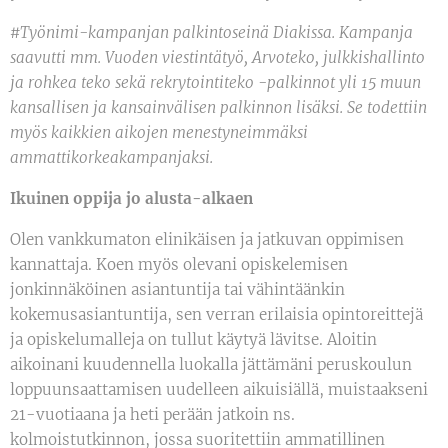
#Työnimi-kampanjan palkintoseinä Diakissa. Kampanja
saavutti mm. Vuoden viestintätyö, Arvoteko, julkkishallinto
ja rohkea teko sekä rekrytointiteko -palkinnot yli 15 muun
kansallisen ja kansainvälisen palkinnon lisäksi. Se todettiin
myös kaikkien aikojen menestyneimmäksi
ammattikorkeakampanjaksi.
Ikuinen oppija jo alusta-alkaen
Olen vankkumaton elinikäisen ja jatkuvan oppimisen
kannattaja. Koen myös olevani opiskelemisen
jonkinnäköinen asiantuntija tai vähintäänkin
kokemusasiantuntija, sen verran erilaisia opintoreittejä
ja opiskelumalleja on tullut käytyä lävitse. Aloitin
aikoinani kuudennella luokalla jättämäni peruskoulun
loppuunsaattamisen uudelleen aikuisiällä, muistaakseni
21-vuotiaana ja heti perään jatkoin ns.
kolmoistutkinnon, jossa suoritettiin ammatillinen