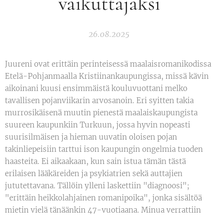
vaikuttajaksi
26.08.2025
Juureni ovat erittäin perinteisessä maalaisromanikodissa
Etelä-Pohjanmaalla Kristiinankaupungissa, missä kävin
aikoinani kuusi ensimmäistä kouluvuottani melko
tavallisen pojanviikarin arvosanoin. Eri syitten takia
murrosikäisenä muutin pienestä maalaiskaupungista
suureen kaupunkiin Turkuun, jossa hyvin nopeasti
suurisilmäisen ja hieman uuvatin oloisen pojan
takinliepeisiin tarttui ison kaupungin ongelmia tuoden
haasteita. Ei aikaakaan, kun sain istua tämän tästä
erilaisen lääkäreiden ja psykiatrien sekä auttajien
jututettavana. Tällöin ylleni laskettiin "diagnoosi";
"erittäin heikkolahjainen romanipoika", jonka sisältöä
mietin vielä tänäänkin 47-vuotiaana. Minua verrattiin