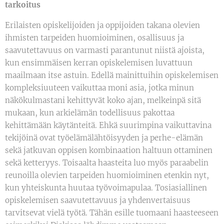
tarkoitus
Erilaisten opiskelijoiden ja oppijoiden takana olevien
ihmisten tarpeiden huomioiminen, osallisuus ja
saavutettavuus on varmasti parantunut niistä ajoista,
kun ensimmäisen kerran opiskelemisen luvattuun
maailmaan itse astuin. Edellä mainittuihin opiskelemisen
kompleksiuuteen vaikuttaa moni asia, jotka minun
näkökulmastani kehittyvät koko ajan, melkeinpä sitä
mukaan, kun arkielämän todellisuus pakottaa
kehittämään käytänteitä. Ehkä suurimpina vaikuttavina
tekijöinä ovat työelämälähtöisyyden ja perhe-elämän
sekä jatkuvan oppisen kombinaation haltuun ottaminen
sekä ketteryys. Toisaalta haasteita luo myös paraabelin
reunoilla olevien tarpeiden huomioiminen etenkin nyt,
kun yhteiskunta huutaa työvoimapulaa. Tosiasiallinen
opiskelemisen saavutettavuus ja yhdenvertaisuus
tarvitsevat vielä työtä. Tähän esille tuomaani haasteeseen