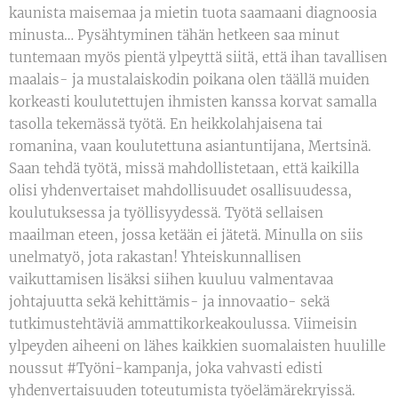
kaunista maisemaa ja mietin tuota saamaani diagnoosia
minusta… Pysähtyminen tähän hetkeen saa minut
tuntemaan myös pientä ylpeyttä siitä, että ihan tavallisen
maalais- ja mustalaiskodin poikana olen täällä muiden
korkeasti koulutettujen ihmisten kanssa korvat samalla
tasolla tekemässä työtä. En heikkolahjaisena tai
romanina, vaan koulutettuna asiantuntijana, Mertsinä.
Saan tehdä työtä, missä mahdollistetaan, että kaikilla
olisi yhdenvertaiset mahdollisuudet osallisuudessa,
koulutuksessa ja työllisyydessä. Työtä sellaisen
maailman eteen, jossa ketään ei jätetä. Minulla on siis
unelmatyö, jota rakastan! Yhteiskunnallisen
vaikuttamisen lisäksi siihen kuuluu valmentavaa
johtajuutta sekä kehittämis- ja innovaatio- sekä
tutkimustehtäviä ammattikorkeakoulussa. Viimeisin
ylpeyden aiheeni on lähes kaikkien suomalaisten huulille
noussut #Työni-kampanja, joka vahvasti edisti
yhdenvertaisuuden toteutumista työelämärekryissä.