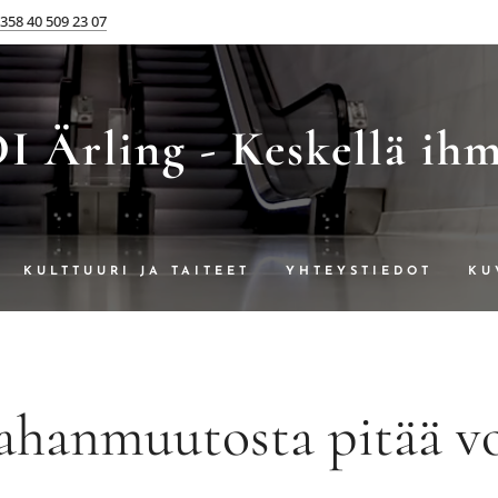
358 40 509 23 07
 Ärling - Keskellä ih
KULTTUURI JA TAITEET
YHTEYSTIEDOT
KU
IMITTUJA
JULKAISUJA
ROMANIT - TUNTEMA
hanmuutosta pitää v