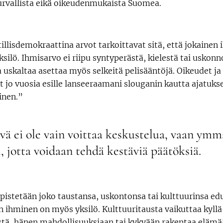
urvallista eikä oikeudenmukaista Suomea.
tillisdemokraattina arvot tarkoittavat sitä, että jokainen
silö. Ihmisarvo ei riipu syntyperästä, kielestä tai uskonn
 uskaltaa asettaa myös selkeitä pelisääntöjä. Oikeudet ja
t jo vuosia esille lanseeraamani slouganin kautta ajatuks
inen.”
ävä ei ole vain voittaa keskustelua, vaan ym
i, jotta voidaan tehdä kestäviä päätöksiä.
ypistetään joko taustansa, uskontonsa tai kulttuurinsa edu
 ihminen on myös yksilö. Kulttuuritausta vaikuttaa kyllä
istä, hänen mahdollisuuksiaan tai kykyään rakentaa eläm