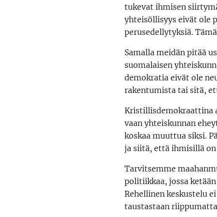
tukevat ihmisen siirtym
yhteisöllisyys eivät ol
perusedellytyksiä. Tämä
Samalla meidän pitää u
suomalaisen yhteiskunnan
demokratia eivät ole neu
rakentumista tai sitä, et
Kristillisdemokraattina 
vaan yhteiskunnan eheytt
koskaa muuttua siksi. P
ja siitä, että ihmisillä
Tarvitsemme maahanmuutto
politiikkaa, jossa ketää
Rehellinen keskustelu ei
taustastaan riippumatta