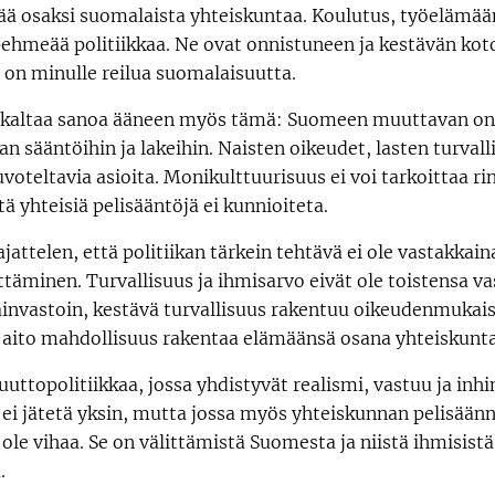
ää osaksi suomalaista yhteiskuntaa. Koulutus, työelämään
e pehmeää politiikkaa. Ne ovat onnistuneen ja kestävän k
 on minulle reilua suomalaisuutta.
skaltaa sanoa ääneen myös tämä: Suomeen muuttavan on
 sääntöihin ja lakeihin. Naisten oikeudet, lasten turvall
voteltavia asioita. Monikulttuurisuus ei voi tarkoittaa r
tä yhteisiä pelisääntöjä ei kunnioiteta.
ajattelen, että politiikan tärkein tehtävä ei ole vastakkai
äminen. Turvallisuus ja ihmisarvo eivät ole toistensa va
äinvastoin, kestävä turvallisuus rakentuu oikeudenmukais
 on aito mahdollisuus rakentaa elämäänsä osana yhteiskunt
politiikkaa, jossa yhdistyvät realismi, vastuu ja inhimi
n ei jätetä yksin, mutta jossa myös yhteiskunnan pelisäännö
 ole vihaa. Se on välittämistä Suomesta ja niistä ihmisistä
.