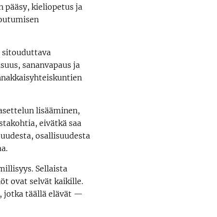
 pääsy, kieliopetus ja
otoutumisen
 sitouduttava
isuus, sananvapaus ja
innakkaisyhteiskuntien
nasettelun lisääminen,
stakohtia, eivätkä saa
uudesta, osallisuudesta
aa.
llisyys. Sellaista
t ovat selvät kaikille.
, jotka täällä elävät —