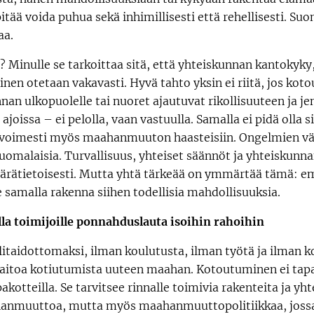
ää voida puhua sekä inhimillisesti että rehellisesti. Suom
aa.
? Minulle se tarkoittaa sitä, että yhteiskunnan kantokyky,
en otetaan vakavasti. Hyvä tahto yksin ei riitä, jos ko
nan ulkopuolelle tai nuoret ajautuvat rikollisuuteen ja j
ajoissa – ei pelolla, vaan vastuulla. Samalla ei pidä olla
avoimesti myös maahanmuuton haasteisiin. Ongelmien väh
omalaisia. Turvallisuus, yhteiset säännöt ja yhteiskunna
äärätietoisesti. Mutta yhtä tärkeää on ymmärtää tämä: e
samalla rakenna siihen todellisia mahdollisuuksia.
la toimijoille ponnahduslauta isoihin rahoihin
elitaidottomaksi, ilman koulutusta, ilman työtä ja ilman
y aitoa kotiutumista uuteen maahan. Kotoutuminen ei tap
 pakotteilla. Se tarvitsee rinnalle toimivia rakenteita ja y
hanmuuttoa, mutta myös maahanmuuttopolitiikkaa, jossa