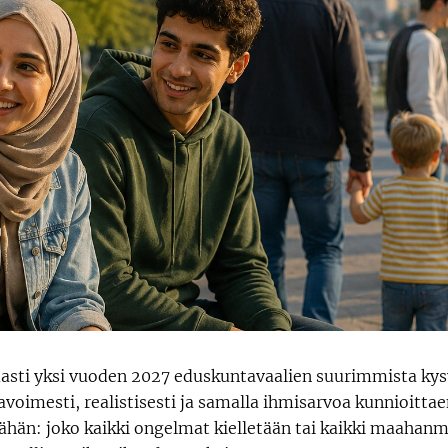
ti yksi vuoden 2027 eduskuntavaalien suurimmista kysym
oimesti, realistisesti ja samalla ihmisarvoa kunnioittaen
ähän: joko kaikki ongelmat kielletään tai kaikki maaha