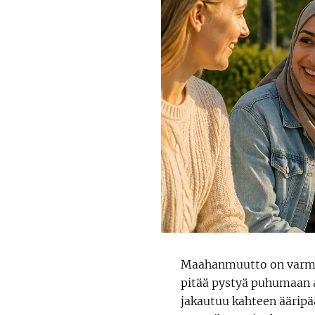
Maahanmuutto on varmas
pitää pystyä puhumaan av
jakautuu kahteen ääripä