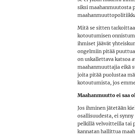
siksi maahanmuutosta pit
maahanmuuttopolitiikk
Mitä se sitten tarkoittaa
kotoutumisen onnistumin
ihmiset jäävät yhteiskun
ongelmiin pitää puuttua 
on uskallettava katsoa 
maahanmuuttajia eikä su
joita pitää puolustaa m
kotoutumista, jos emme 
Maahanmuutto ei saa ol
Jos ihminen jätetään ki
osallisuudesta, ei synn
pelkillä velvoitteilla tai
kannatan hallittua maa