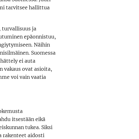
i tarvitsee hallittua
 turvallisuus ja
toutuminen epäonnistuu,
engiytymiseen. Näihin
 sinisilmäinen. Suomessa
ättely ei auta
n vakaus ovat asioita,
mme voi vain vaatia
 kokemusta
ahdu itsestään eikä
hteiskunnan tukea. Siksi
 rakenteet aidosti