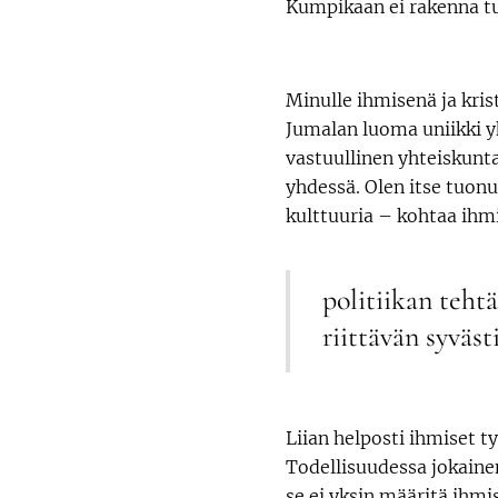
Kumpikaan ei rakenna t
Minulle ihmisenä ja kris
Jumalan luoma uniikki yk
vastuullinen yhteiskunta
yhdessä. Olen itse tuonu
kulttuuria – kohtaa ihm
politiikan teht
riittävän syväst
Liian helposti ihmiset t
Todellisuudessa jokainen
se ei yksin määritä ihm