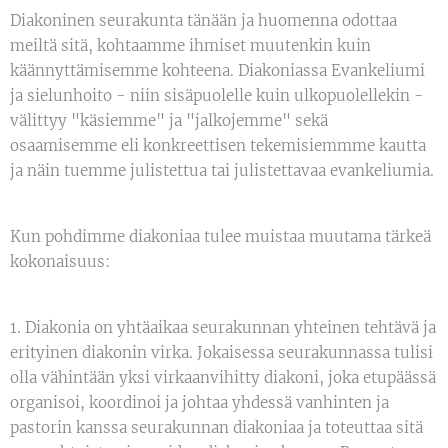
Diakoninen seurakunta tänään ja huomenna odottaa
meiltä sitä, kohtaamme ihmiset muutenkin kuin
käännyttämisemme kohteena. Diakoniassa Evankeliumi
ja sielunhoito - niin sisäpuolelle kuin ulkopuolellekin -
välittyy "käsiemme" ja "jalkojemme" sekä
osaamisemme eli konkreettisen tekemisiemmme kautta
ja näin tuemme julistettua tai julistettavaa evankeliumia.
Kun pohdimme diakoniaa tulee muistaa muutama tärkeä
kokonaisuus:
1. Diakonia on yhtäaikaa seurakunnan yhteinen tehtävä ja
erityinen diakonin virka. Jokaisessa seurakunnassa tulisi
olla vähintään yksi virkaanvihitty diakoni, joka etupäässä
organisoi, koordinoi ja johtaa yhdessä vanhinten ja
pastorin kanssa seurakunnan diakoniaa ja toteuttaa sitä