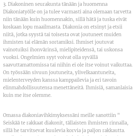
3. Diakoninen seurakunta tänään ja huomenna
Diakoniatyölle on ja tulee varmasti aina olemaan tarvetta
niin tänään kuin huomennakin, sillä hätä ja tuska eivät
koskaan lopu maailmasta. Diakonia on etsinyt ja etsii
niitä, jotka syystä tai toisesta ovat joutuneet muiden
ihmisten tai elämän sortamiksi. Ihmiset joutuvat
vainotuiksi ihonvärinsä, mielipiteidensä, tai uskonsa
vuoksi. Ongelmien syyt voivat olla syvällä
saavuttamattomissa tai niihin ei ole itse voinut vaikuttaa.
On työssään sivuun joutuneita, ylivelkaantuneita,
mielenterveyden kanssa kamppailevia ja eri tavoin
elinmahdollisuutensa menettäneitä. Ihmisiä, samanlaisia
kuin me itse olemme.
Omassa diakoniavihkimyksessäni meille sanottiin "
Seiskää te rakkaat diakonit, tällaisten ihmisten rinnalla,
sillä he tarvitsevat kuulevia korvia ja paljon rakkautta.