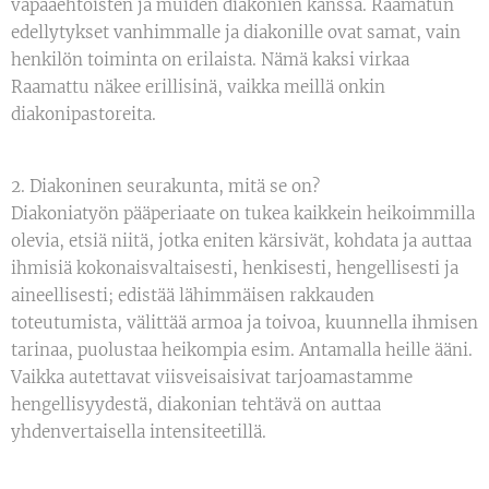
vapaaehtoisten ja muiden diakonien kanssa. Raamatun
edellytykset vanhimmalle ja diakonille ovat samat, vain
henkilön toiminta on erilaista. Nämä kaksi virkaa
Raamattu näkee erillisinä, vaikka meillä onkin
diakonipastoreita.
2. Diakoninen seurakunta, mitä se on?
Diakoniatyön pääperiaate on tukea kaikkein heikoimmilla
olevia, etsiä niitä, jotka eniten kärsivät, kohdata ja auttaa
ihmisiä kokonaisvaltaisesti, henkisesti, hengellisesti ja
aineellisesti; edistää lähimmäisen rakkauden
toteutumista, välittää armoa ja toivoa, kuunnella ihmisen
tarinaa, puolustaa heikompia esim. Antamalla heille ääni.
Vaikka autettavat viisveisaisivat tarjoamastamme
hengellisyydestä, diakonian tehtävä on auttaa
yhdenvertaisella intensiteetillä.