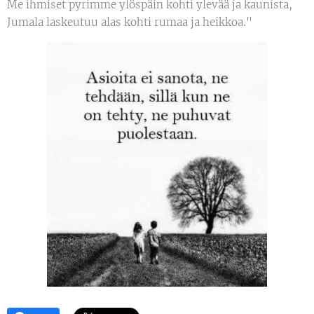
Me ihmiset pyrimme ylöspäin kohti ylevää ja kaunista,
Jumala laskeutuu alas kohti rumaa ja heikkoa."