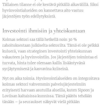
Tällainen tilanne ei ole kestävä pitkällä aikavälillä. Siksi
hyvinvointialueiden on kannettava aito vastuu
järjestöjen työn edellytyksistä.
Investointi ihmisiin ja yhteiskuntaan
Kolmas sektori saa tällä hetkellä noin 30 %
rahoituksestaan julkiselta sektorilta. Tämä ei ole pelkkä
kuluerä, vaan strateginen investointi yhteiskunnan
vakauteen ja hyvinvointiin. Jos järjestöjen toimintaa ei
turvata, hinta tulee olemaan kallis lisääntyvänä
syrjäytymisenä ja kasvavina kriiseinä.
Nyt on aika toimia. Hyvinvointialueiden on integroitava
kolmas sektori vahvemmin palvelujärjestelmiin
erityisesti harvaan asutuilla alueilla, kuten Sipoon ja
Loviisan kaltaisissa kunnissa. Tämä päätös tehdään
tänään – ja seuraukset näkyvät vielä pitkään