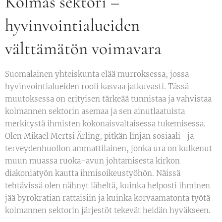
Kolmas sektori –
hyvinvointialueiden
välttämätön voimavara
Suomalainen yhteiskunta elää murroksessa, jossa
hyvinvointialueiden rooli kasvaa jatkuvasti. Tässä
muutoksessa on erityisen tärkeää tunnistaa ja vahvistaa
kolmannen sektorin asemaa ja sen ainutlaatuista
merkitystä ihmisten kokonaisvaltaisessa tukemisessa.
Olen Mikael Mertsi Ärling, pitkän linjan sosiaali- ja
terveydenhuollon ammattilainen, jonka ura on kulkenut
muun muassa ruoka-avun johtamisesta kirkon
diakoniatyön kautta ihmisoikeustyöhön. Näissä
tehtävissä olen nähnyt läheltä, kuinka helposti ihminen
jää byrokratian rattaisiin ja kuinka korvaamatonta työtä
kolmannen sektorin järjestöt tekevät heidän hyväkseen.