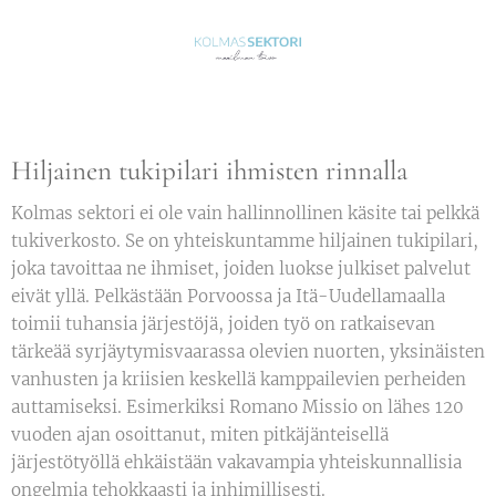
Hiljainen tukipilari ihmisten rinnalla
Kolmas sektori ei ole vain hallinnollinen käsite tai pelkkä
tukiverkosto. Se on yhteiskuntamme hiljainen tukipilari,
joka tavoittaa ne ihmiset, joiden luokse julkiset palvelut
eivät yllä. Pelkästään Porvoossa ja Itä-Uudellamaalla
toimii tuhansia järjestöjä, joiden työ on ratkaisevan
tärkeää syrjäytymisvaarassa olevien nuorten, yksinäisten
vanhusten ja kriisien keskellä kamppailevien perheiden
auttamiseksi. Esimerkiksi Romano Missio on lähes 120
vuoden ajan osoittanut, miten pitkäjänteisellä
järjestötyöllä ehkäistään vakavampia yhteiskunnallisia
ongelmia tehokkaasti ja inhimillisesti.