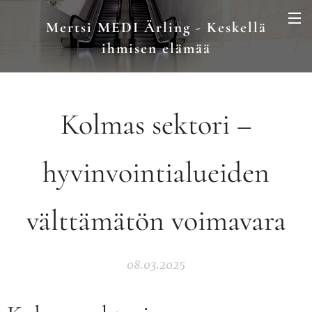
Mertsi MEDI Ärling - Keskellä
ihmisen elämää
Kolmas sektori –
hyvinvointialueiden
välttämätön voimavara
08.03.2025