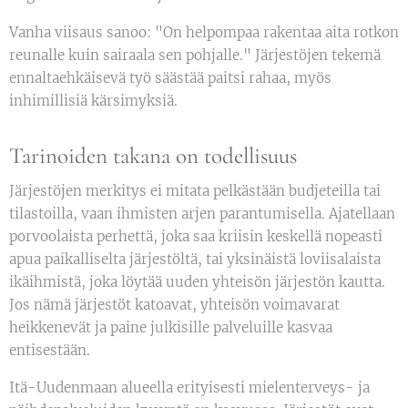
Vanha viisaus sanoo: "On helpompaa rakentaa aita rotkon
reunalle kuin sairaala sen pohjalle." Järjestöjen tekemä
ennaltaehkäisevä työ säästää paitsi rahaa, myös
inhimillisiä kärsimyksiä.
Tarinoiden takana on todellisuus
Järjestöjen merkitys ei mitata pelkästään budjeteilla tai
tilastoilla, vaan ihmisten arjen parantumisella. Ajatellaan
porvoolaista perhettä, joka saa kriisin keskellä nopeasti
apua paikalliselta järjestöltä, tai yksinäistä loviisalaista
ikäihmistä, joka löytää uuden yhteisön järjestön kautta.
Jos nämä järjestöt katoavat, yhteisön voimavarat
heikkenevät ja paine julkisille palveluille kasvaa
entisestään.
Itä-Uudenmaan alueella erityisesti mielenterveys- ja