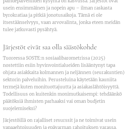
päihdepalveluiden kysyntä on kasvussa. Järjestöt ovat
usein ensimmäinen ja nopein apu – ilman raskasta
byrokratiaa ja pitkiä jonotusaikoja. Tämä ei ole
itsestäänselvyys, vaan arvovalinta, jonka eteen meidän
tulee jatkuvasti pysähtyä.
Järjestöt eivät saa olla säästökohde
Tuoreessa SOSTE:n sosiaalibarometrissa (2025)
nostettiin esiin hyvinvointialueiden lisääntynyt tapa
ohjata asiakkaita kolmannen ja neljännen (seurakuntien)
sektorin palveluihin. Perusteluina käytetään kauniita
termejä kuten monituottajuutta ja asiakaslähtöisyyttä.
Todellisuus on kuitenkin monimutkaisempi: tehdäänkö
päätöksiä ihmisten parhaaksi vai oman budjetin
suojelemiseksi?
Järjestöillä on rajalliset resurssit ja ne toimivat usein
vapaaehtoisuuden ja epävarman rahoituksen varassa.