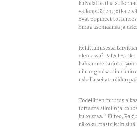
kuivaisi lattiaa sulkem
vallanpitäjien, jotka ei
ovat oppineet tottuneest
omaa asemaansa ja usk
Kehittämisessä tarvitaa
olemassa? Palvelevatko
haluamme tarjota työnte
niin organisaation kuin 
uskalla seisoa niiden pää
Todellinen muutos alkaa
totuutta silmiin ja kohd
kukoistaa." Kiitos, Rakj
näkökulmasta kuin sinä,