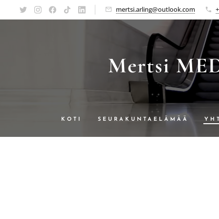
mertsi.arling@outlook.com
+
Mertsi MEDI
KOTI
SEURAKUNTAELÄMÄÄ
YH