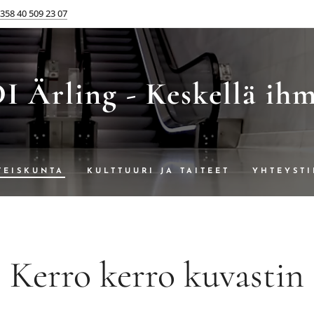
358 40 509 23 07
 Ärling - Keskellä ih
TEISKUNTA
KULTTUURI JA TAITEET
YHTEYSTI
Kerro kerro kuvastin