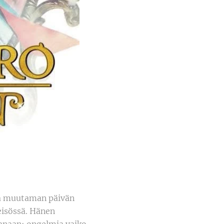
sä muutaman päivän
eisössä. Hänen