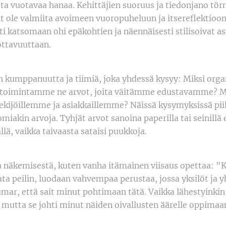
atta vuotavaa hanaa. Kehittäjien suoruus ja tiedonjano tö
vät ole valmiita avoimeen vuoropuheluun ja itsereflektioon 
i katsomaan ohi epäkohtien ja näennäisesti stilisoivat as
ottavuuttaan.
n kumppanuutta ja tiimiä, joka yhdessä kysyy: Miksi or
 toimintamme ne arvot, joita väitämme edustavamme? M
kijöillemme ja asiakkaillemme? Näissä kysymyksissä piil
omiakin arvoja. Tyhjät arvot sanoina paperilla tai seinill
llä, vaikka taivaasta sataisi puukkoja.
 näkemisestä, kuten vanha itämainen viisaus opettaa: "K
ata peilin, luodaan vahvempaa perustaa, jossa yksilöt ja y
umar, että sait minut pohtimaan tätä. Vaikka lähestyinkin
 mutta se johti minut näiden oivallusten äärelle oppimaa