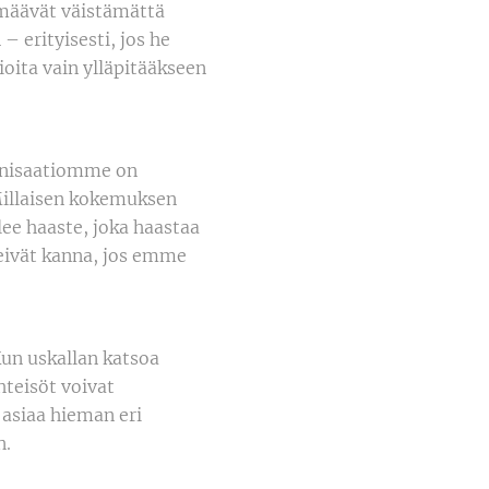
rmäävät väistämättä
– erityisesti, jos he
ioita vain ylläpitääkseen
ganisaatiomme on
illaisen kokemuksen
ee haaste, joka haastaa
ä eivät kanna, jos emme
un uskallan katsoa
hteisöt voivat
 asiaa hieman eri
n.