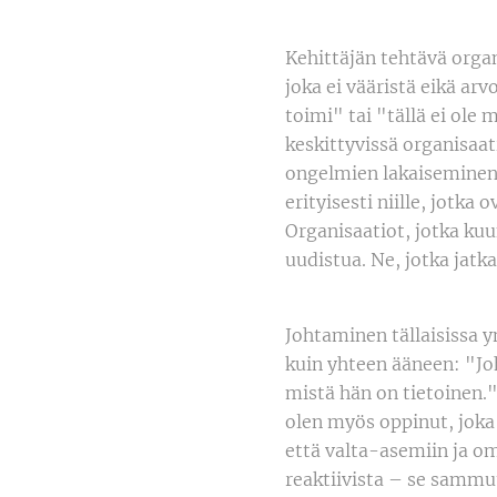
Kehittäjän tehtävä organ
joka ei vääristä eikä arv
toimi" tai "tällä ei ole 
keskittyvissä organisaat
ongelmien lakaiseminen 
erityisesti niille, jot
Organisaatiot, jotka kuu
uudistua. Ne, jotka jatk
Johtaminen tällaisissa y
kuin yhteen ääneen: "Joh
mistä hän on tietoinen.
olen myös oppinut, joka
että valta-asemiin ja o
reaktiivista – se sammut