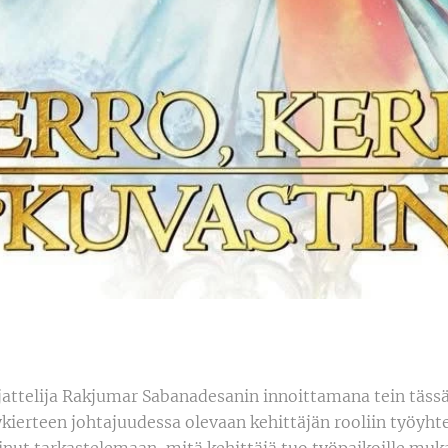
jattelija Rakjumar Sabanadesanin innoittamana tein täs
kierteen johtajuudessa olevaan kehittäjän rooliin työyht