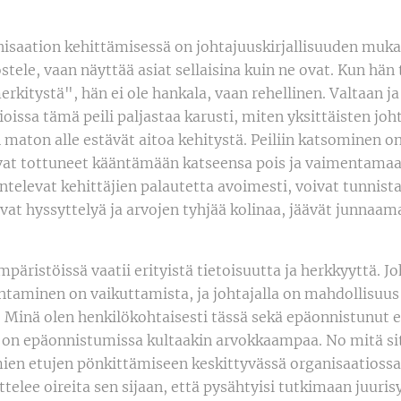
isaation kehittämisessä on johtajuuskirjallisuuden mukaa
ostele, vaan näyttää asiat sellaisina kuin ne ovat. Kun hän
merkitystä", hän ei ole hankala, vaan rehellinen. Valtaan j
ioissa tämä peili paljastaa karusti, miten yksittäisten joh
maton alle estävät aitoa kehitystä. Peiliin katsominen 
ka ovat tottuneet kääntämään katseensa pois ja vaimentam
ntelevat kehittäjien palautetta avoimesti, voivat tunnist
avat hyssyttelyä ja arvojen tyhjää kolinaa, jäävät junnaam
mpäristöissä vaatii erityistä tietoisuutta ja herkkyyttä. 
taminen on vaikuttamista, ja johtajalla on mahdollisuus 
" Minä olen henkilökohtaisesti tässä sekä epäonnistunut 
 on epäonnistumissa kultaakin arvokkaampaa. No mitä sit
mien etujen pönkittämiseen keskittyvässä organisaatioss
telee oireita sen sijaan, että pysähtyisi tutkimaan juuris