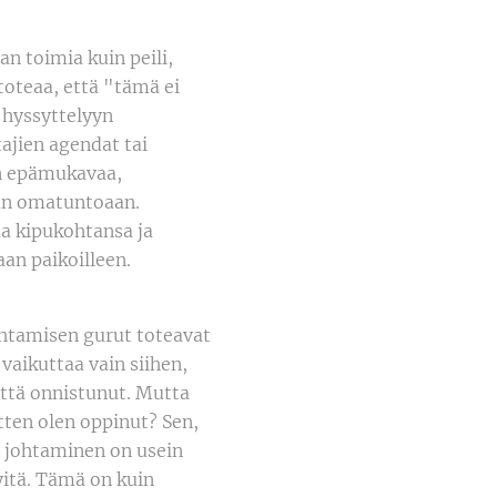
n toimia kuin peili,
 toteaa, että "tämä ei
a hyssyttelyyn
tajien agendat tai
on epämukavaa,
aan omatuntoaan.
aa kipukohtansa ja
aan paikoilleen.
Johtamisen gurut toteavat
vaikuttaa vain siihen,
että onnistunut. Mutta
ten olen oppinut? Sen,
a johtaminen on usein
yitä. Tämä on kuin