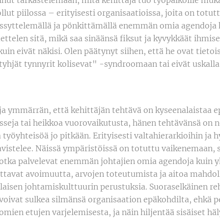
inut tarkastelemaan, mitä kehittäjä tuo työpaikoille mu
llut piilossa – erityisesti organisaatioissa, joita on tot
hyssyttelemällä ja pönkittämällä enemmän omia agendoja k
mettelen sitä, mikä saa sinäänsä fiksut ja kyvykkäät ihmi
uin eivät näkisi. Olen päätynyt siihen, että he ovat tieto
"tyhjät tynnyrit kolisevat" -syndroomaan tai eivät uskal
ja ymmärrän, että kehittäjän tehtävä on kyseenalaistaa ep
seja tai heikkoa vuorovaikutusta, hänen tehtävänsä on n
työyhteisöä jo pitkään. Erityisesti valtahierarkioihin ja 
avistelee. Näissä ympäristöissä on totuttu vaikenemaan,
jotka palvelevat enemmän johtajien omia agendoja kuin yh
ottavat avoimuutta, arvojen toteutumista ja aitoa mahdoll
llaisen johtamiskulttuurin perustuksia. Suoraselkäinen reh
voivat sulkea silmänsä organisaation epäkohdilta, ehkä p
ien etujen varjelemisesta, ja näin hiljentää sisäiset häl