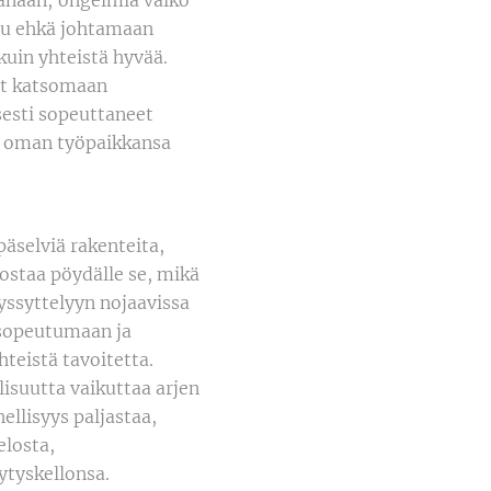
kanaan; ongelmia vaiko
uttu ehkä johtamaan
uin yhteistä hyvää.
set katsomaan
isesti sopeuttaneet
la oman työpaikkansa
äselviä rakenteita,
ostaa pöydälle se, mikä
hyssyttelyyn nojaavissa
 sopeutumaan ja
teistä tavoitetta.
isuutta vaikuttaa arjen
ellisyys paljastaa,
elosta,
ytyskellonsa.