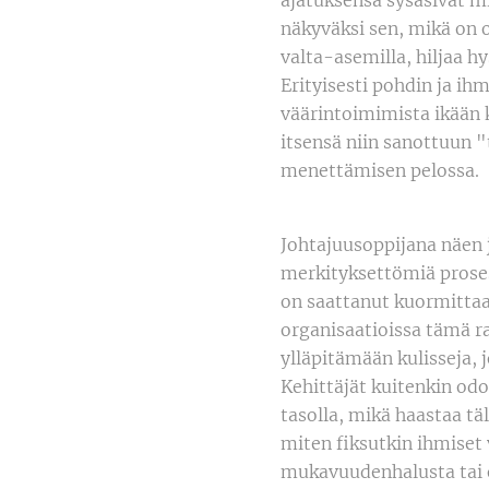
ajatuksensa sysäsivät m
näkyväksi sen, mikä on o
valta-asemilla, hiljaa 
Erityisesti pohdin ja ih
väärintoimimista ikään k
itsensä niin sanottuun 
menettämisen pelossa.
Johtajuusoppijana näen 
merkityksettömiä proses
on saattanut kuormittaa 
organisaatioissa tämä r
ylläpitämään kulisseja, 
Kehittäjät kuitenkin od
tasolla, mikä haastaa tä
miten fiksutkin ihmiset 
mukavuudenhalusta tai om