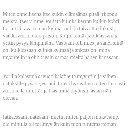
Miten onnellisena itse kukin elämäänsä pitää, riippuu
meistä itsestämme. Muista kuinka kerran kulkin kohti
toria. Oli tavattoman kylmä tuuli ja taivaalta tihkusi,
vaikka aurinkokin paistoi. Kuljin siinä ajatuksissani ja
yritin pysyä lämpimänä. Vastaani tuli mies ja sanoi siinä
ohi kulkiessaan kuinka kylmää ja ankeaa on, minä
myöntelin ja olin täysin samaa mieltä hänen kanssaan.
Torilla kalastaja savusti kalafileitä myyntiin ja siihen
ostoksille pysähtyessäni, totesi hymyillen miten ihanasti
aurinko lämmittää ja taas minä myönsin asian näin
olevan.
Jatkaessani matkaani, mietin miten paljon mukavampi
olo minulla oli torimyyjän kuin tuon tuntemattoman