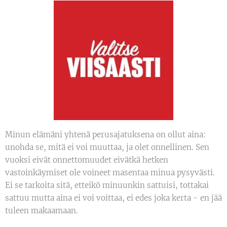
Minun elämäni yhtenä perusajatuksena on ollut aina:
unohda se, mitä ei voi muuttaa, ja olet onnellinen. Sen
vuoksi eivät onnettomuudet eivätkä hetken
vastoinkäymiset ole voineet masentaa minua pysyvästi.
Ei se tarkoita sitä, etteikö minuunkin sattuisi, tottakai
sattuu mutta aina ei voi voittaa, ei edes joka kerta - en jää
tuleen makaamaan.