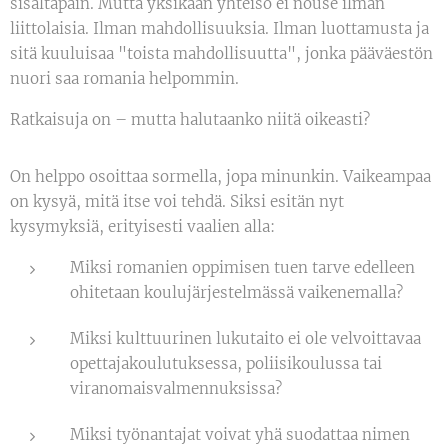
sisältäpäin. Mutta yksikään yhteisö ei nouse ilman
liittolaisia. Ilman mahdollisuuksia. Ilman luottamusta ja
sitä kuuluisaa "toista mahdollisuutta", jonka pääväestön
nuori saa romania helpommin.
Ratkaisuja on – mutta halutaanko niitä oikeasti?
On helppo osoittaa sormella, jopa minunkin. Vaikeampaa
on kysyä, mitä itse voi tehdä. Siksi esitän nyt
kysymyksiä, erityisesti vaalien alla:
Miksi romanien oppimisen tuen tarve edelleen
ohitetaan koulujärjestelmässä vaikenemalla?
Miksi kulttuurinen lukutaito ei ole velvoittavaa
opettajakoulutuksessa, poliisikoulussa tai
viranomaisvalmennuksissa?
Miksi työnantajat voivat yhä suodattaa nimen