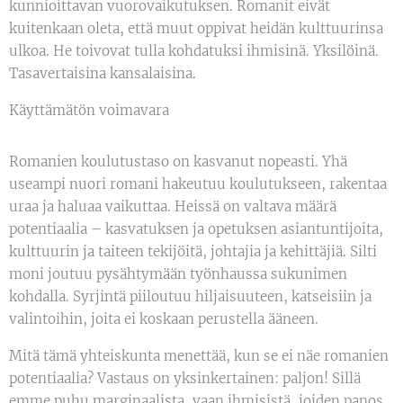
kunnioittavan vuorovaikutuksen. Romanit eivät
kuitenkaan oleta, että muut oppivat heidän kulttuurinsa
ulkoa. He toivovat tulla kohdatuksi ihmisinä. Yksilöinä.
Tasavertaisina kansalaisina.
Käyttämätön voimavara
Romanien koulutustaso on kasvanut nopeasti. Yhä
useampi nuori romani hakeutuu koulutukseen, rakentaa
uraa ja haluaa vaikuttaa. Heissä on valtava määrä
potentiaalia – kasvatuksen ja opetuksen asiantuntijoita,
kulttuurin ja taiteen tekijöitä, johtajia ja kehittäjiä. Silti
moni joutuu pysähtymään työnhaussa sukunimen
kohdalla. Syrjintä piiloutuu hiljaisuuteen, katseisiin ja
valintoihin, joita ei koskaan perustella ääneen.
Mitä tämä yhteiskunta menettää, kun se ei näe romanien
potentiaalia? Vastaus on yksinkertainen: paljon! Sillä
emme puhu marginaalista, vaan ihmisistä, joiden panos