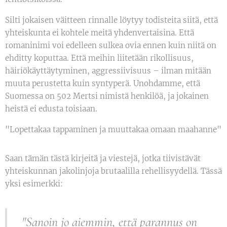
Silti jokaisen väitteen rinnalle löytyy todisteita siitä, että
yhteiskunta ei kohtele meitä yhdenvertaisina. Että
romaninimi voi edelleen sulkea ovia ennen kuin niitä on
ehditty koputtaa. Että meihin liitetään rikollisuus,
häiriökäyttäytyminen, aggressiivisuus – ilman mitään
muuta perustetta kuin syntyperä. Unohdamme, että
Suomessa on 502 Mertsi nimistä henkilöä, ja jokainen
heistä ei edusta toisiaan.
"Lopettakaa tappaminen ja muuttakaa omaan maahanne"
Saan tämän tästä kirjeitä ja viestejä, jotka tiivistävät
yhteiskunnan jakolinjoja brutaalilla rehellisyydellä. Tässä
yksi esimerkki:
"Sanoin jo aiemmin, että parannus on