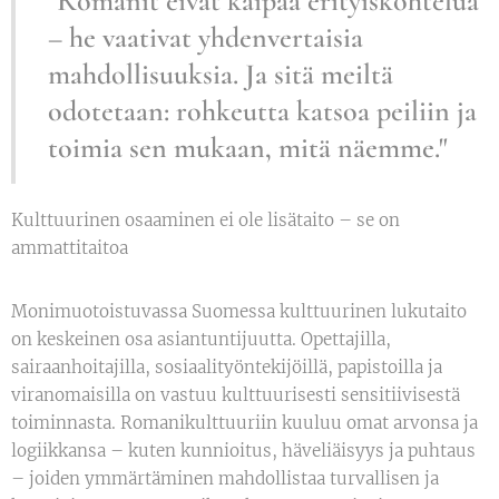
"Romanit eivät kaipaa erityiskohtelua
– he vaativat yhdenvertaisia
mahdollisuuksia. Ja sitä meiltä
odotetaan: rohkeutta katsoa peiliin ja
toimia sen mukaan, mitä näemme."
Kulttuurinen osaaminen ei ole lisätaito – se on
ammattitaitoa
Monimuotoistuvassa Suomessa kulttuurinen lukutaito
on keskeinen osa asiantuntijuutta. Opettajilla,
sairaanhoitajilla, sosiaalityöntekijöillä, papistoilla ja
viranomaisilla on vastuu kulttuurisesti sensitiivisestä
toiminnasta. Romanikulttuuriin kuuluu omat arvonsa ja
logiikkansa – kuten kunnioitus, häveliäisyys ja puhtaus
– joiden ymmärtäminen mahdollistaa turvallisen ja