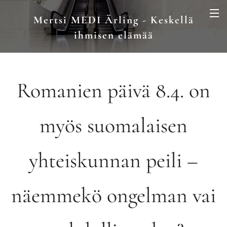
Mertsi MEDI Ärling - Keskellä
ihmisen elämää
Romanien päivä 8.4. on
myös suomalaisen
yhteiskunnan peili –
näemmekö ongelman vai