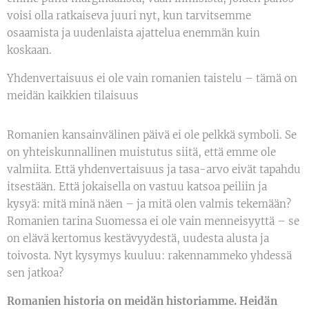
voisi olla ratkaiseva juuri nyt, kun tarvitsemme
osaamista ja uudenlaista ajattelua enemmän kuin
koskaan.
Yhdenvertaisuus ei ole vain romanien taistelu – tämä on
meidän kaikkien tilaisuus
Romanien kansainvälinen päivä ei ole pelkkä symboli. Se
on yhteiskunnallinen muistutus siitä, että emme ole
valmiita. Että yhdenvertaisuus ja tasa-arvo eivät tapahdu
itsestään. Että jokaisella on vastuu katsoa peiliin ja
kysyä: mitä minä näen – ja mitä olen valmis tekemään?
Romanien tarina Suomessa ei ole vain menneisyyttä – se
on elävä kertomus kestävyydestä, uudesta alusta ja
toivosta. Nyt kysymys kuuluu: rakennammeko yhdessä
sen jatkoa?
Romanien historia on meidän historiamme. Heidän