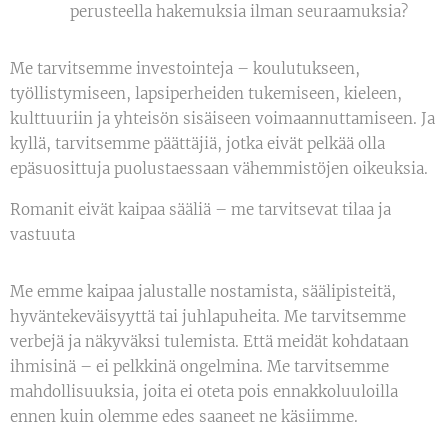
perusteella hakemuksia ilman seuraamuksia?
Me tarvitsemme investointeja – koulutukseen,
työllistymiseen, lapsiperheiden tukemiseen, kieleen,
kulttuuriin ja yhteisön sisäiseen voimaannuttamiseen. Ja
kyllä, tarvitsemme päättäjiä, jotka eivät pelkää olla
epäsuosittuja puolustaessaan vähemmistöjen oikeuksia.
Romanit eivät kaipaa sääliä – me tarvitsevat tilaa ja
vastuuta
Me emme kaipaa jalustalle nostamista, säälipisteitä,
hyväntekeväisyyttä tai juhlapuheita. Me tarvitsemme
verbejä ja näkyväksi tulemista. Että meidät kohdataan
ihmisinä – ei pelkkinä ongelmina. Me tarvitsemme
mahdollisuuksia, joita ei oteta pois ennakkoluuloilla
ennen kuin olemme edes saaneet ne käsiimme.