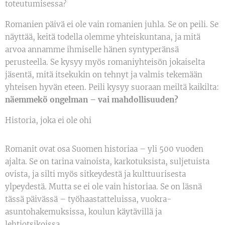
toteutumisessa?
Romanien päivä ei ole vain romanien juhla. Se on peili. Se
näyttää, keitä todella olemme yhteiskuntana, ja mitä
arvoa annamme ihmiselle hänen syntyperänsä
perusteella. Se kysyy myös romaniyhteisön jokaiselta
jäsentä, mitä itsekukin on tehnyt ja valmis tekemään
yhteisen hyvän eteen. Peili kysyy suoraan meiltä kaikilta:
näemmekö ongelman – vai mahdollisuuden?
Historia, joka ei ole ohi
Romanit ovat osa Suomen historiaa – yli 500 vuoden
ajalta. Se on tarina vainoista, karkotuksista, suljetuista
ovista, ja silti myös sitkeydestä ja kulttuurisesta
ylpeydestä. Mutta se ei ole vain historiaa. Se on läsnä
tässä päivässä – työhaastatteluissa, vuokra-
asuntohakemuksissa, koulun käytävillä ja
lehtiotsikoissa.