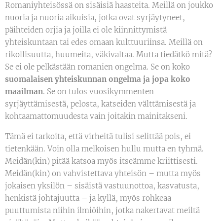
Romaniyhteisössä on sisäisiä haasteita. Meillä on joukko
nuoria ja nuoria aikuisia, jotka ovat syrjäytyneet,
päihteiden orjia ja joilla ei ole kiinnittymistä
yhteiskuntaan tai edes omaan kulttuuriinsa. Meillä on
rikollisuutta, huumeita, väkivaltaa. Mutta tiedätkö mitä?
Se ei ole pelkästään romanien ongelma. Se on koko
suomalaisen yhteiskunnan ongelma ja jopa koko
maailman
. Se on tulos vuosikymmenten
syrjäyttämisestä, pelosta, katseiden välttämisestä ja
kohtaamattomuudesta vain joitakin mainitakseni.
Tämä ei tarkoita, että virheitä tulisi selittää pois, ei
tietenkään. Voin olla melkoisen hullu mutta en tyhmä.
Meidän(kin) pitää katsoa myös itseämme kriittisesti.
Meidän(kin) on vahvistettava yhteisön – mutta myös
jokaisen yksilön – sisäistä vastuunottoa, kasvatusta,
henkistä johtajuutta – ja kyllä, myös rohkeaa
puuttumista niihin ilmiöihin, jotka nakertavat meiltä