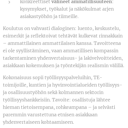
konkreettiset
välineet ammatillisuuteen
:
kysymykset, työkalut ja näkökulmat arjen
asiakastyöhön ja tiimeille.
Koulutus on vahvasti dialoginen: luento, keskustelu,
esimerkit ja reflektoivat tehtävät kulkevat rinnakkain
– ammattilainen ammattilaisen kanssa. Tavoitteena
ei ole syyllistäminen, vaan ammatillisen kompassin
tarkentaminen yhdenvertaisuus- ja lakivelvoitteiden,
asiakkaan kokemuksen ja työntekijän realismin välillä.
Kokonaisuus sopii työllisyyspalveluihin, TE-
toimijoille, kuntien ja hyvinvointialueiden työllisyys-
ja osallisuustyöhön sekä kolmannen sektorin
työllisyyshankkeisiin. Tavoite: osallistuja lähtee
hieman tietoisempana, rohkeampana – ja selvästi
paremmin varustettuna etnisen asiakkaan
yhdenvertaiseen kohtaamiseen.