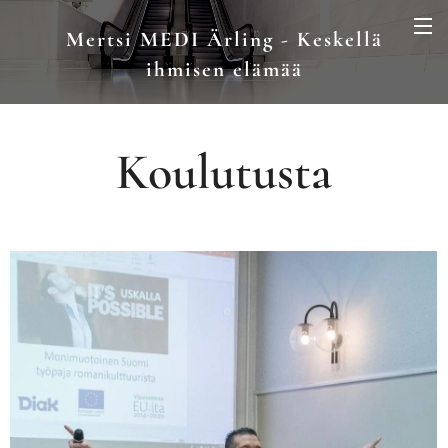
Mertsi MEDI Ärling - Keskellä
ihmisen elämää
Koulutusta