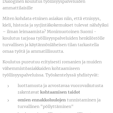
Dialoginen koulutus työllisyyspalveluiden
ammattilaisille
Miten kohdata etninen asiakas niin, että etnisyys,
kieli, historia ja syrjintäkokemukset tulevat nähdyiksi
– ilman leimaamista? Monimuotoinen Suomi -
koulutus tarjoaa työllisyyspalveluiden henkilöstölle
turvallisen ja käytännönläheisen tilan tarkastella
omaa työtä ja ammatillisuutta.
Koulutus pureutuu erityisesti romanien ja muiden
vähemmistöasiakkaiden kohtaamiseen
työllisyyspalveluissa. Työskentelyssä yhdistyvät:
luottamusta ja arvostavaa vuorovaikutusta
rakentavat
kohtaamisen taidot
omien ennakkoluulojen
tunnistaminen ja
turvallinen "pöllyttäminen"