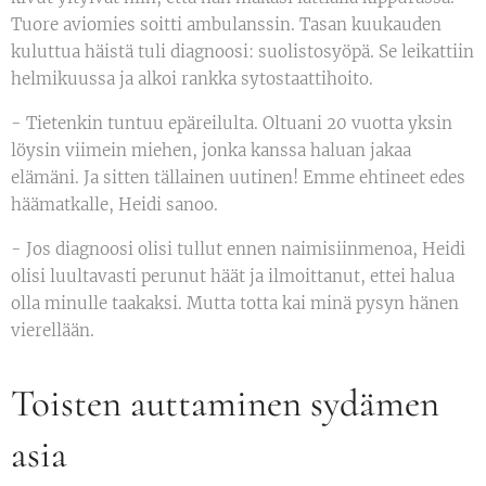
Tuore aviomies soitti ambulanssin. Tasan kuukauden
kuluttua häistä tuli diagnoosi: suolistosyöpä. Se leikattiin
helmikuussa ja alkoi rankka sytostaattihoito.
- Tietenkin tuntuu epäreilulta. Oltuani 20 vuotta yksin
löysin viimein miehen, jonka kanssa haluan jakaa
elämäni. Ja sitten tällainen uutinen! Emme ehtineet edes
häämatkalle, Heidi sanoo.
- Jos diagnoosi olisi tullut ennen naimisiinmenoa, Heidi
olisi luultavasti perunut häät ja ilmoittanut, ettei halua
olla minulle taakaksi. Mutta totta kai minä pysyn hänen
vierellään.
Toisten auttaminen sydämen
asia