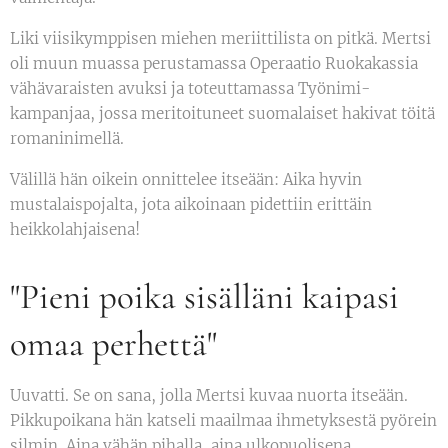
Liki viisikymppisen miehen meriittilista on pitkä. Mertsi
oli muun muassa perustamassa Operaatio Ruokakassia
vähävaraisten avuksi ja toteuttamassa Työnimi-
kampanjaa, jossa meritoituneet suomalaiset hakivat töitä
romaninimellä.
Välillä hän oikein onnittelee itseään: Aika hyvin
mustalaispojalta, jota aikoinaan pidettiin erittäin
heikkolahjaisena!
"Pieni poika sisälläni kaipasi
omaa perhettä"
Uuvatti. Se on sana, jolla Mertsi kuvaa nuorta itseään.
Pikkupoikana hän katseli maailmaa ihmetyksestä pyörein
silmin. Aina vähän pihalla, aina ulkopuolisena.