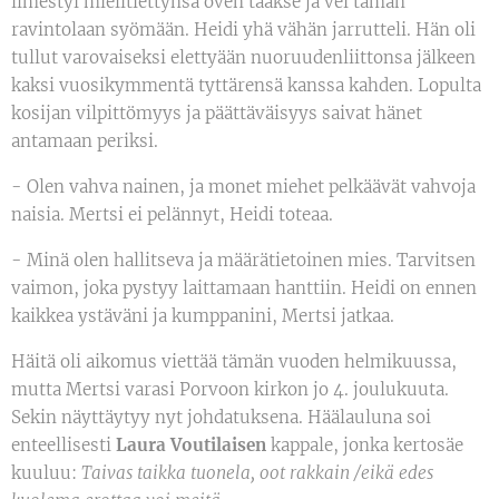
ilmestyi mielitiettynsä oven taakse ja vei tämän
ravintolaan syömään. Heidi yhä vähän jarrutteli. Hän oli
tullut varovaiseksi elettyään nuoruudenliittonsa jälkeen
kaksi vuosikymmentä tyttärensä kanssa kahden. Lopulta
kosijan vilpittömyys ja päättäväisyys saivat hänet
antamaan periksi.
- Olen vahva nainen, ja monet miehet pelkäävät vahvoja
naisia. Mertsi ei pelännyt, Heidi toteaa.
- Minä olen hallitseva ja määrätietoinen mies. Tarvitsen
vaimon, joka pystyy laittamaan hanttiin. Heidi on ennen
kaikkea ystäväni ja kumppanini, Mertsi jatkaa.
Häitä oli aikomus viettää tämän vuoden helmikuussa,
mutta Mertsi varasi Porvoon kirkon jo 4. joulukuuta.
Sekin näyttäytyy nyt johdatuksena. Häälauluna soi
enteellisesti
Laura Voutilaisen
kappale, jonka kertosäe
kuuluu:
Taivas taikka tuonela, oot rakkain /eikä edes