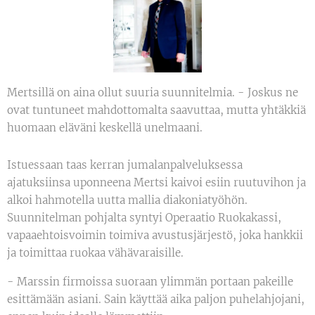
Mertsillä on aina ollut suuria suunnitelmia. - Joskus ne
ovat tuntuneet mahdottomalta saavuttaa, mutta yhtäkkiä
huomaan eläväni keskellä unelmaani.
Istuessaan taas kerran jumalanpalveluksessa
ajatuksiinsa uponneena Mertsi kaivoi esiin ruutuvihon ja
alkoi hahmotella uutta mallia diakoniatyöhön.
Suunnitelman pohjalta syntyi Operaatio Ruokakassi,
vapaaehtoisvoimin toimiva avustusjärjestö, joka hankkii
ja toimittaa ruokaa vähävaraisille.
- Marssin firmoissa suoraan ylimmän portaan pakeille
esittämään asiani. Sain käyttää aika paljon puhelahjojani,