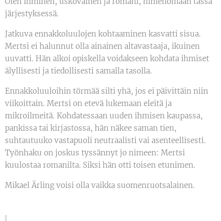
Olen ihminen, uskovainen ja romani, nimenomaan tässä
järjestyksessä.
Jatkuva ennakkoluulojen kohtaaminen kasvatti sisua.
Mertsi ei halunnut olla ainainen altavastaaja, ikuinen
uuvatti. Hän alkoi opiskella voidakseen kohdata ihmiset
älyllisesti ja tiedollisesti samalla tasolla.
Ennakkoluuloihin törmää silti yhä, jos ei päivittäin niin
viikoittain. Mertsi on etevä lukemaan eleitä ja
mikroilmeitä. Kohdatessaan uuden ihmisen kaupassa,
pankissa tai kirjastossa, hän näkee saman tien,
suhtautuuko vastapuoli neutraalisti vai asenteellisesti.
Työnhaku on joskus tyssännyt jo nimeen: Mertsi
kuulostaa romanilta. Siksi hän otti toisen etunimen.
Mikael Ärling voisi olla vaikka suomenruotsalainen.