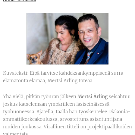
Kuvateksti: Eipä tarvitse kahdeksankymppisenä surra
elämätöntä elämää, Mertsi Ärling toteaa.
Yhä vielä, pitkän työuran jälkeen
Mertsi Ärling
seisahtuu
joskus katselemaan ympärilleen lasiseinäisessä
työhuoneessa. Ajatella, täällä hän työskentelee Diakonia-
ammattikorkeakoulussa, arvostettuna asiantuntijana
muiden joukossa. Virallinen titteli on projektipäälliköiden
valmentaja.