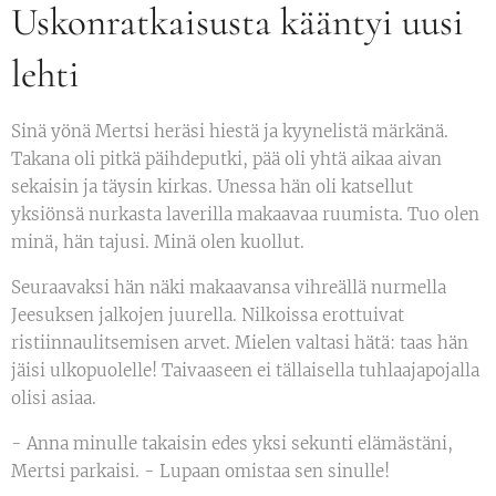
Uskonratkaisusta kääntyi uusi
lehti
Sinä yönä Mertsi heräsi hiestä ja kyynelistä märkänä.
Takana oli pitkä päihdeputki, pää oli yhtä aikaa aivan
sekaisin ja täysin kirkas. Unessa hän oli katsellut
yksiönsä nurkasta laverilla makaavaa ruumista. Tuo olen
minä, hän tajusi. Minä olen kuollut.
Seuraavaksi hän näki makaavansa vihreällä nurmella
Jeesuksen jalkojen juurella. Nilkoissa erottuivat
ristiinnaulitsemisen arvet. Mielen valtasi hätä: taas hän
jäisi ulkopuolelle! Taivaaseen ei tällaisella tuhlaajapojalla
olisi asiaa.
- Anna minulle takaisin edes yksi sekunti elämästäni,
Mertsi parkaisi. - Lupaan omistaa sen sinulle!