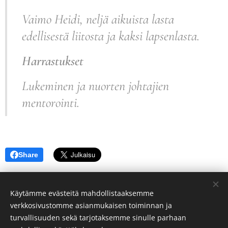
Vaimo Heidi, neljä aikuista lasta
edellisestä liitosta ja kaksi lapsenlasta.
Harrastukset
Lukeminen ja nuorten johtajien
mentorointi.
Share
Käytämme evästeitä mahdollistaaksemme
verkkosivustomme asianmukaisen toiminnan ja
turvallisuuden sekä tarjotaksemme sinulle parhaan
Mertsi MEDI Ärling