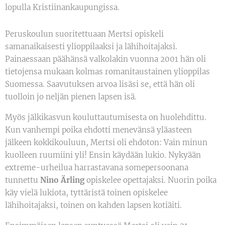
lopulla Kristiinankaupungissa.
Peruskoulun suoritettuaan Mertsi opiskeli
samanaikaisesti ylioppilaaksi ja lähihoitajaksi.
Painaessaan päähänsä valkolakin vuonna 2001 hän oli
tietojensa mukaan kolmas romanitaustainen ylioppilas
Suomessa. Saavutuksen arvoa lisäsi se, että hän oli
tuolloin jo neljän pienen lapsen isä.
Myös jälkikasvun kouluttautumisesta on huolehdittu.
Kun vanhempi poika ehdotti menevänsä yläasteen
jälkeen kokkikouluun, Mertsi oli ehdoton: Vain minun
kuolleen ruumiini yli! Ensin käydään lukio. Nykyään
extreme-urheilua harrastavana somepersoonana
tunnettu
Nino Ärling
opiskelee opettajaksi. Nuorin poika
käy vielä lukiota, tyttäristä toinen opiskelee
lähihoitajaksi, toinen on kahden lapsen kotiäiti.