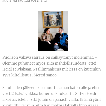
kuolema erottaa voi meitä.
Puolison vakava sairaus on säikäyttänyt molemmat. -
Olemme puhuneet myös siitä mahdollisuudesta, ettei
Heidi selviäkään. Päällimmäisenä mielessä on kuitenkin
syvä kiitollisuus, Mertsi sanoo.
Satuhäiden jälkeen pari muutti saman katon alle ja ehti
viettää kaksi viikkoa kuherruskuukautta. Sitten Heidi
alkoi aavistella, että jotain on pahasti vialla. Eräänä yönä
kivut yltyivät niin, että hän makasi lattialla kippurassa.