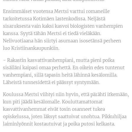
Ensimmäiset vuotensa Mertsi varttui romaneille
tarkoitetussa Kotimäen lastenkodissa. Neljästä
sisaruksesta vain kaksi kasvoi biologisten vanhempien
kanssa. Syytä tähän Mertsi ei tiedä vieläkään.
Nelivuotiaana hän siirtyi asumaan isosetänsä perheen
luo Kristiinankaupunkiin.
- Rakastin kasvattivanhempiani, mutta pieni poika
sisälläni kaipasi omaa perhettä. En oikein edes tuntenut
vanhempiani, sillä tapasin heitä lähinnä kesälomilla.
Läheistä tunnesidettä ei päässyt syntymään.
Koulussa Mertsi viihtyi niin hyvin, että pärähti itkemään,
kun piti jäädä kesälomalle. Kouluttamattomat
kasvattivanhemmat eivät tosin osanneet tukea
opiskelussa, joten läksyt saattoivat unohtua. Pikkuhiljaa
laiminlyönnit kostautuivat ja poika putosi kelkasta.