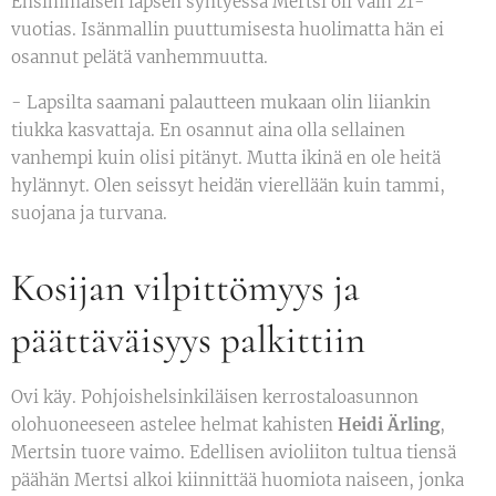
Ensimmäisen lapsen syntyessä Mertsi oli vain 21-
vuotias. Isänmallin puuttumisesta huolimatta hän ei
osannut pelätä vanhemmuutta.
- Lapsilta saamani palautteen mukaan olin liiankin
tiukka kasvattaja. En osannut aina olla sellainen
vanhempi kuin olisi pitänyt. Mutta ikinä en ole heitä
hylännyt. Olen seissyt heidän vierellään kuin tammi,
suojana ja turvana.
Kosijan vilpittömyys ja
päättäväisyys palkittiin
Ovi käy. Pohjoishelsinkiläisen kerrostaloasunnon
olohuoneeseen astelee helmat kahisten
Heidi Ärling
,
Mertsin tuore vaimo. Edellisen avioliiton tultua tiensä
päähän Mertsi alkoi kiinnittää huomiota naiseen, jonka