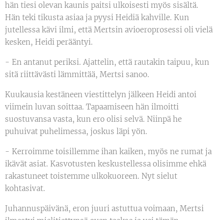
hän tiesi olevan kaunis paitsi ulkoisesti myös sisältä.
Hän teki tikusta asiaa ja pyysi Heidiä kahville. Kun
jutellessa kävi ilmi, että Mertsin avioeroprosessi oli vielä
kesken, Heidi perääntyi.
- En antanut periksi. Ajattelin, että rautakin taipuu, kun
sitä riittävästi lämmittää, Mertsi sanoo.
Kuukausia kestäneen viestittelyn jälkeen Heidi antoi
viimein luvan soittaa. Tapaamiseen hän ilmoitti
suostuvansa vasta, kun ero olisi selvä. Niinpä he
puhuivat puhelimessa, joskus läpi yön.
- Kerroimme toisillemme ihan kaiken, myös ne rumat ja
ikävät asiat. Kasvotusten keskustellessa olisimme ehkä
rakastuneet toistemme ulkokuoreen. Nyt sielut
kohtasivat.
Juhannuspäivänä, eron juuri astuttua voimaan, Mertsi