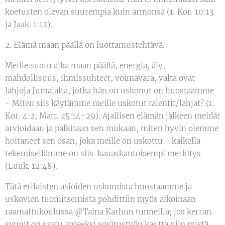
koetusten olevan suurempia kuin armonsa (1. Kor. 10:13
ja Jaak. 1:12).
2. Elämä maan päällä on luottamustehtävä.
Meille suotu aika maan päällä, energia, äly,
mahdollisuus, ihmissuhteet, voimavara, valta ovat
lahjoja Jumalalta, jotka hän on uskonut on huostaamme
- Miten siis käytämme meille uskotut talentit/lahjat? (1.
Kor. 4:2; Matt. 25:14-29). Ajallisen elämän jälkeen meidät
arvioidaan ja palkitaan sen mukaan, miten hyvin olemme
hoitaneet sen osan, joka meille on uskottu - kaikella
tekemisellämme on siis kauaskantoisempi merkitys
(Luuk. 12:48).
Tätä erilaisten asioiden uskomista huostaamme ja
uskovien tuomitsemista pohdittiin myös aikoinaan
raamattukoulussa @Taina Karhun tunneilla; jos kerran
synnit on saatu anteeksi sovitustyön kautta niin mistä