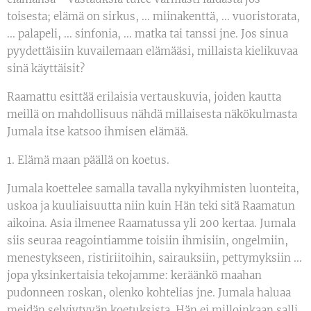
toisesta; elämä on sirkus, ... miinakenttä, ... vuoristorata,
... palapeli, ... sinfonia, ... matka tai tanssi jne. Jos sinua
pyydettäisiin kuvailemaan elämääsi, millaista kielikuvaa
sinä käyttäisit?
Raamattu esittää erilaisia vertauskuvia, joiden kautta
meillä on mahdollisuus nähdä millaisesta näkökulmasta
Jumala itse katsoo ihmisen elämää.
1. Elämä maan päällä on koetus.
Jumala koettelee samalla tavalla nykyihmisten luonteita,
uskoa ja kuuliaisuutta niin kuin Hän teki sitä Raamatun
aikoina. Asia ilmenee Raamatussa yli 200 kertaa. Jumala
siis seuraa reagointiamme toisiin ihmisiin, ongelmiin,
menestykseen, ristiriitoihin, sairauksiin, pettymyksiin ...
jopa yksinkertaisia tekojamme: keräänkö maahan
pudonneen roskan, olenko kohtelias jne. Jumala haluaa
meidän selviytyvän koetuksista. Hän ei milloinkaan salli