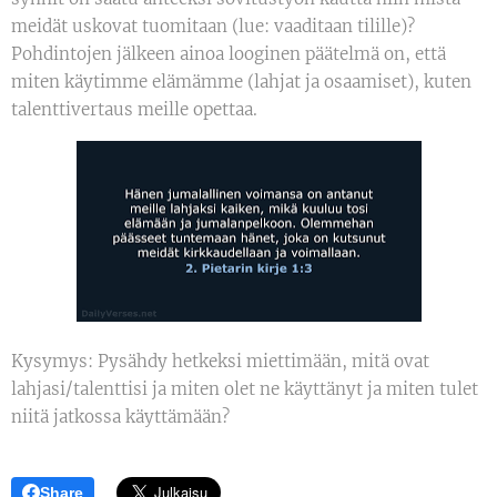
meidät uskovat tuomitaan (lue: vaaditaan tilille)?
Pohdintojen jälkeen ainoa looginen päätelmä on, että
miten käytimme elämämme (lahjat ja osaamiset), kuten
talenttivertaus meille opettaa.
Kysymys: Pysähdy hetkeksi miettimään, mitä ovat
lahjasi/talenttisi ja miten olet ne käyttänyt ja miten tulet
niitä jatkossa käyttämään?
Share